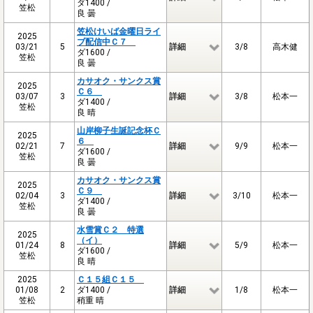
ダ1400 /
笠松
良 曇
笠松けいば金曜日ライ
2025
ブ配信中Ｃ７
03/21
5
詳細
3/8
高木健
ダ1600 /
笠松
良 曇
カサオク・サンクス賞
2025
Ｃ６
03/07
3
詳細
3/8
松本一
ダ1400 /
笠松
良 晴
山岸柳子生誕記念杯Ｃ
2025
６
02/21
7
詳細
9/9
松本一
ダ1600 /
笠松
良 曇
カサオク・サンクス賞
2025
Ｃ９
02/04
3
詳細
3/10
松本一
ダ1400 /
笠松
良 曇
水雪賞Ｃ２ 特選
2025
（イ）
01/24
8
詳細
5/9
松本一
ダ1600 /
笠松
良 晴
2025
Ｃ１５組Ｃ１５
01/08
2
ダ1400 /
詳細
1/8
松本一
笠松
稍重 晴