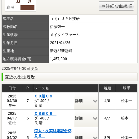
⇒詳細な血統
馬主名
（同）ＪＰＮ技研
調教師名
伊藤強一
生産牧場
メイタイファーム
生年月日
2021/04/26
生産地
新冠郡新冠町
地方獲得賞金(円)
1,457,000
2025年04月30日 更新
直近の出走履歴
日付
R
レース名
着順
騎手
2025
Ｃ８組Ｃ８
04/30
7
ダ1400 /
詳細
4/8
松本一
笠松
良 晴
2025
Ｃ８組Ｃ８
04/17
5
ダ1400 /
詳細
4/7
松本一
笠松
良 晴
涼太・友菜結婚記念杯
2025
Ｃ８
04/02
5
詳細
8/9
松本一