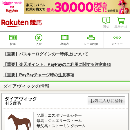
楽天競馬
通知
馬券カゴ
投票
入金
出馬表
レース映像
メニュー
【重要】パスキーログインの一時停止について
【重要】楽天ポイント、PayPayのご利用に関する注意事項
【重要】PayPayチャージ時の注意事項
ダイアヴィックの情報
ダイアヴィック
お気に入りに登録
牡5 鹿毛
父馬：エスポワールシチー
母馬：ジュエリーストーム
母父馬：ストーミングホーム