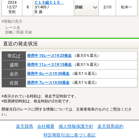
2024
Ｃ１５組Ｃ１５
12/27
8
ダ1400 /
詳細
2/10
松本一
笠松
良 曇
※情報の見方
レース名
距離 / 馬場 天候
直近の発走状況
帯広ば
発売中 10レース19:25発走
（最大5％還元）
盛岡
発売中 11レース19:15発走
（最大1％還元）
金沢
発売中 6レース19:30発走
（最大1％還元）
佐賀
発売中 7レース19:05発走
（最大1％還元）
※表示されている時刻は、発走予定時刻です。
※投票締切時刻は、発走時刻の2分前です。
開催当日のレースに関する情報については、主催者発表のものとご照合くださ
い。
楽天競馬
会社概要
個人情報保護方針
楽天競馬規約
特定商取引法に基づく表記