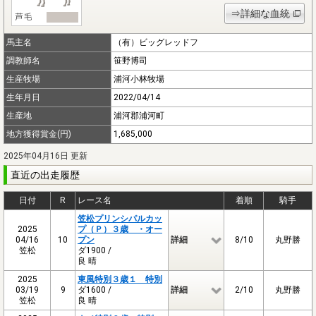
⇒詳細な血統
馬主名
（有）ビッグレッドフ
調教師名
笹野博司
生産牧場
浦河小林牧場
生年月日
2022/04/14
生産地
浦河郡浦河町
地方獲得賞金(円)
1,685,000
2025年04月16日 更新
直近の出走履歴
日付
R
レース名
着順
騎手
笠松プリンシパルカッ
2025
プ（Ｐ）３歳 ・オー
04/16
10
プン
詳細
8/10
丸野勝
笠松
ダ1900 /
良 晴
2025
東風特別３歳１ 特別
03/19
9
ダ1600 /
詳細
2/10
丸野勝
笠松
良 晴