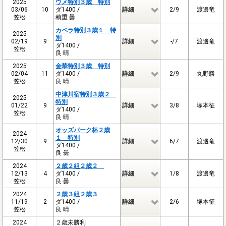
2025
ウメ特別３歳 特別
03/06
10
ダ1400 /
詳細
2/9
渡邊竜
笠松
稍重 曇
カペラ特別３歳１ 特
2025
別
02/19
9
詳細
-/7
渡邊竜
ダ1400 /
笠松
良 晴
2025
金華特別３歳 特別
02/04
11
ダ1400 /
詳細
2/9
丸野勝
笠松
良 晴
中津川宿特別３歳２
2025
特別
01/22
9
詳細
3/8
塚本征
ダ1400 /
笠松
良 晴
オッズパーク杯２歳
2024
１ 特別
12/30
9
詳細
6/7
渡邊竜
ダ1400 /
笠松
良 曇
2024
２歳２組２歳２
12/13
4
ダ1400 /
詳細
1/8
渡邊竜
笠松
良 曇
2024
２歳３組２歳３
11/19
2
ダ1400 /
詳細
2/6
塚本征
笠松
良 晴
2024
２歳未勝利