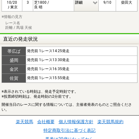
10/20
3
芝1800 /
詳細
9/10
柴田大
Ｊ東京
良 晴
※情報の見方
レース名
距離 / 馬場 天候
直近の発走状況
帯広ば
発売前 1レース14:25発走
盛岡
発売前 1レース13:30発走
金沢
発売前 1レース16:35発走
佐賀
発売前 1レース15:55発走
※表示されている時刻は、発走予定時刻です。
※投票締切時刻は、発走時刻の2分前です。
開催当日のレースに関する情報については、主催者発表のものとご照合くださ
い。
楽天競馬
会社概要
個人情報保護方針
楽天競馬規約
特定商取引法に基づく表記
馬券は20歳になってから