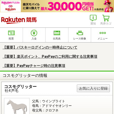
楽天競馬
通知
馬券カゴ
投票
入金
出馬表
レース映像
メニュー
【重要】パスキーログインの一時停止について
【重要】楽天ポイント、PayPayのご利用に関する注意事項
【重要】PayPayチャージ時の注意事項
コスモグリッターの情報
コスモグリッター
お気に入りに登録
牡4 芦毛
父馬：ウインブライト
母馬：アドマイヤオンリー
母父馬：クロフネ