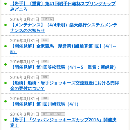
【岩手】〔重賞〕第41回岩手日報杯スプリングカップ
みどころ
2016年3月31日
システム
【メンテナンス】（4/4未明）楽天銀行システムメンテ
ナンスのお知らせ
2016年3月31日
金沢
【開催見解】金沢競馬 県営第1回[通算第1回]（4/1～
5）
2016年3月31日
笠松
【開催見解】第1回笠松競馬（4/1～5 重賞：新緑賞）
2016年3月31日
船橋
【船橋】船橋・岩手ジョッキーズ交流競走における売得
金の寄付について
2016年3月31日
川崎
【開催見解】第1回川崎競馬（4/1）
2016年3月31日
岩手（盛岡・水沢）
【岩手】『ジャパンジョッキーズカップ2016』開催決
定！