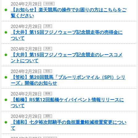
2024年2月28日
その他
【お知らせ】楽天競馬の操作でお困りの方はこちらをご
覧ください
2024年2月28日
大井
【大井】第15回フジノウェーブ記念競走等の売得金に
ついて
2024年2月28日
大井
【大井】第15回フジノウェーブ記念競走のレースコメ
ントについて
2024年2月28日
笠松
【笠松】第20回競馬「ブルーリボンマイル（SPI）シリ
ーズ」開催のお知らせ
2024年2月28日
船橋
【船橋】R5第12回船橋ケイバイベント情報リリースに
ついて
2024年2月28日
浦和
【浦和】七夕裕次郎騎手の負担重量軽減措置変更につい
て