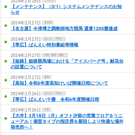
2024年2月28日
システム
【メンテナンス】（3/1）システムメンテナンスのお知
らせ
2024年2月27日
名古屋
【名古屋】今津博之調教師地方競馬 通算1200勝達成
2024年2月27日
ばんえい（帯広）
【帯広】ばんえい特別番組等情報
2024年2月27日
兵庫（園田・姫路）
【姫路】姫路競馬場における「アイスバーグ号」献花台
の設置について
2024年2月27日
高知
【高知】令和6年度高知けいば開催日程について
2024年2月26日
ばんえい（帯広）
【帯広】ばんえい十勝 令和6年度開催日程
2024年2月26日
大井
【大井】3月18日（月）オフト汐留の営業フロアをリニ
ューアル！個室タイプの指定席を新設しより快適な場外
発売所へ！