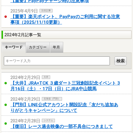
【重要】PayPayチャージ時の注意事項
2025年4月9日
注目記事
【重要】楽天ポイント、PayPayのご利用に関する注意
事項（2025/11/10更新）
2024年2月記事一覧
キーワード
カテゴリー
年月
2024年2月29日
大井
【大井】JRA×TCK ３歳ダート三冠創設記念イベント 3
月16日（土）・17日（日）にJRA中山競馬
2024年2月29日
北海道（門別）
【門別】LINE公式アカウント開設記念「友だち追加あ
りがとうキャンペーン」について
2024年2月28日
システム
【復旧】レース過去映像の一部不具合につきまして