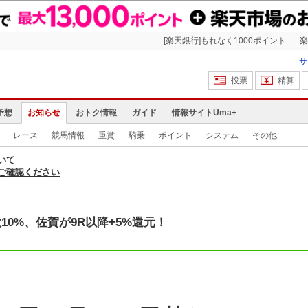
[楽天銀行]もれなく1000ポイント
楽
サ
投票
精算
予想
お知らせ
おトク情報
ガイド
情報サイトUma+
レース
競馬情報
重賞
騎乗
ポイント
システム
その他
いて
ご確認ください
10%、佐賀が9R以降+5%還元！