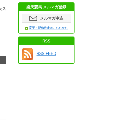
楽天競馬 メルマガ登録
天ス
メルマガ申込
変更・配信停止はこちらから
RSS
RSS FEED