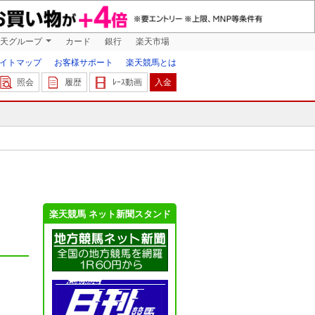
天グループ
カード
銀行
楽天市場
イトマップ
お客様サポート
楽天競馬とは
照会
履歴
ﾚｰｽ動画
入金
楽天競馬 ネット新聞スタンド