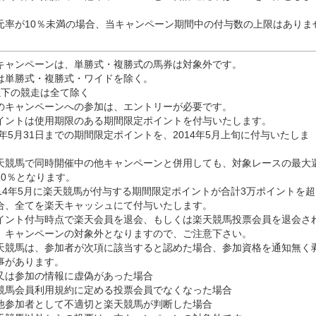
元率が10％未満の場合、当キャンペーン期間中の付与数の上限はありま
キャンペーンは、単勝式・複勝式の馬券は対象外です。
は単勝式・複勝式・ワイドを除く。
以下の競走は全て除く
のキャンペーンへの参加は、エントリーが必要です。
イントは使用期限のある期間限定ポイントを付与いたします。
4年5月31日までの期間限定ポイントを、2014年5月上旬に付与いたしま
天競馬で同時開催中の他キャンペーンと併用しても、対象レースの最大
10％となります。
014年5月に楽天競馬が付与する期間限定ポイントが合計3万ポイントを超
合、全てを楽天キャッシュにて付与いたします。
イント付与時点で楽天会員を退会、もしくは楽天競馬投票会員を退会さ
、キャンペーンの対象外となりますので、ご注意下さい。
天競馬は、参加者が次項に該当すると認めた場合、参加資格を通知無く
事があります。
又は参加の情報に虚偽があった場合
競馬会員利用規約に定める投票会員でなくなった場合
他参加者として不適切と楽天競馬が判断した場合