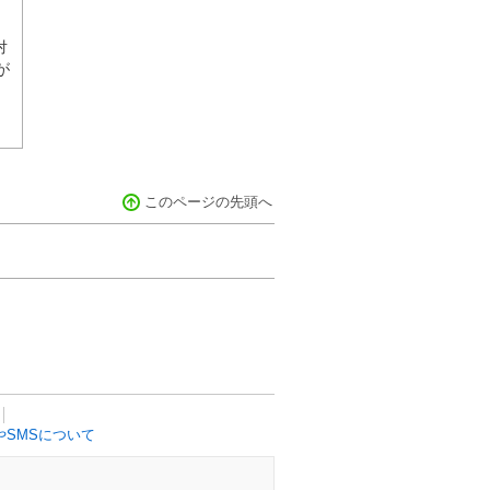
。
対
が
。
このページの先頭へ
SMSについて