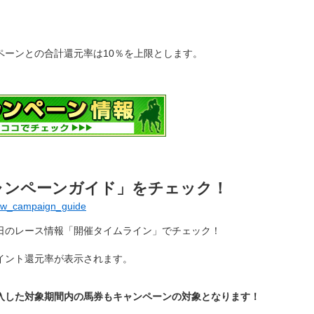
ペーンとの合計還元率は10％を上限とします。
キャンペーンガイド」をチェック！
/new_campaign_guide
日のレース情報「開催タイムライン」でチェック！
イント還元率が表示されます。
入した対象期間内の馬券もキャンペーンの対象となります！