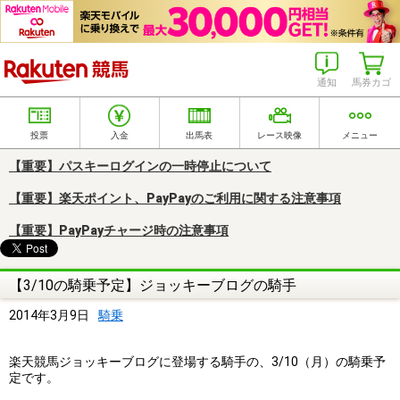
楽天競馬
通知
馬券カゴ
投票
入金
出馬表
レース映像
メニュー
【重要】パスキーログインの一時停止について
【重要】楽天ポイント、PayPayのご利用に関する注意事項
【重要】PayPayチャージ時の注意事項
【3/10の騎乗予定】ジョッキーブログの騎手
2014年3月9日
騎乗
楽天競馬ジョッキーブログに登場する騎手の、3/10（月）の騎乗予
定です。