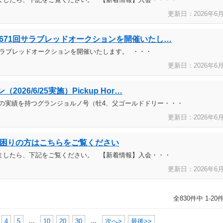
更新日：2026年
6
り第671回サラブレッドオークションを開催いたし…
1回サラブレッドオークションを開催いたします。 ・・・
更新日：2026年
6
26/6/25実施）Pickup Hor…
駿で2着の実績を持つグランジョルノ号（牡4、父ゴールドドリー・・・
更新日：2026年
6
困りの方はこちらをご覧ください
ましたら、下記をご覧ください。 【新着情報】入会・・・
更新日：2026年
6
全830件中 1-2
4
5
...
10
20
30
...
次へ>
最後>>