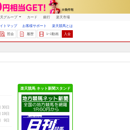
天グループ
カード
銀行
楽天市場
イトマップ
お客様サポート
楽天競馬とは
照会
履歴
ﾚｰｽ動画
入金
楽天競馬 ネット新聞スタンド
月
30日
月
19日
月
9日