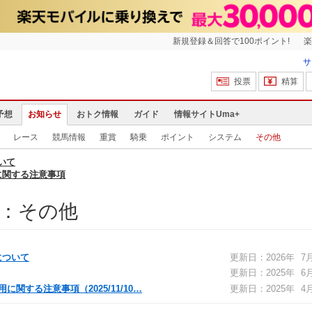
新規登録＆回答で100ポイント!
楽
サ
投票
精算
予想
お知らせ
おトク情報
ガイド
情報サイトUma+
レース
競馬情報
重賞
騎乗
ポイント
システム
その他
いて
に関する注意事項
ス：その他
について
更新日：2026年
7
更新日：2025年
6
に関する注意事項（2025/11/10…
更新日：2025年
4