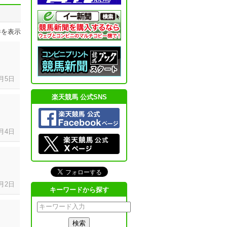
0件を表示
月
5日
楽天競馬 公式SNS
月
4日
月
2日
キーワードから探す