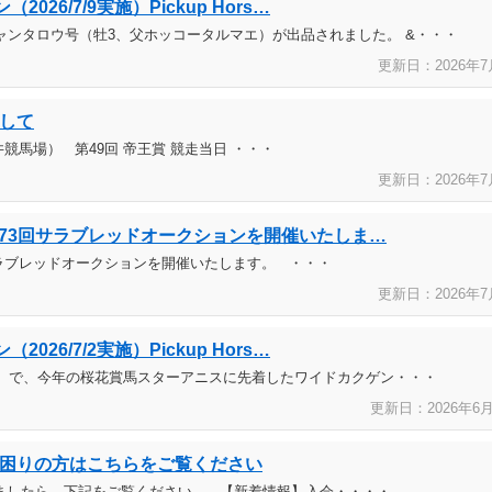
26/7/9実施）Pickup Hors…
ンタロウ号（牡3、父ホッコータルマエ）が出品されました。 &・・・
更新日：2026年
7
して
大井競馬場） 第49回 帝王賞 競走当日 ・・・
更新日：2026年
7
第673回サラブレッドオークションを開催いたしま…
回サラブレッドオークションを開催いたします。 ・・・
更新日：2026年
7
26/7/2実施）Pickup Hors…
00m）で、今年の桜花賞馬スターアニスに先着したワイドカクゲン・・・
更新日：2026年
6
困りの方はこちらをご覧ください
ましたら、下記をご覧ください。 【新着情報】入会・・・・