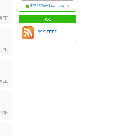
変更・配信停止はこちらから
月
7日
RSS
RSS FEED
月
2日
月
1日
月
30日