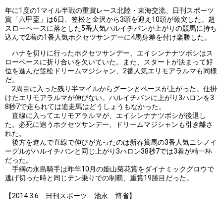
年に1度の1マイル半戦の重賞レース北陸・東海交流、日刊スポーツ
賞「六甲盃」は6日、笠松と金沢から3頭を迎え10頭が激突した。超
スローペースに落とした5番人気ハルイチバンが上がりの競馬に持ち
込んで2着の1番人気ホクセツサンデーに4馬身差を付け楽勝した。
ハナを切りに行ったホクセツサンデー、エイシンナナツボシはス
ローペースに折り合いを欠いていた。また、スタートが決まって好
位を進んだ笠松ドリームマジシャン、2番人気エリモアラルマも同様
だ。
2周目に入った残り半マイルからグーンとペースが上がった。仕掛
けたエリモアラルマが伸びない。ハルイチバンに上がり3ハロンを3
8秒7で走られては追走馬はどうしょうもなかった。
直線に入ってエリモアラルマが、エイシンナナツボシが後退し
た。必死に追うホクセツサンデー、ドリームマジシャンも引き離さ
れた。
後方を進んで直線で伸びが光ったのは新春賞馬の3番人気ニシノイ
ーグルがハルイチバンと同じ上がり3ハロン38秒7では3着が精一杯
だった。
手綱の永島騎手は昨年10月の姫山菊花賞をダイナミックグロウで
逃げ切った時と同じテン乗りでの制覇、重賞19勝目だった。
【2014.3.6 日刊スポーツ 池永 博省】