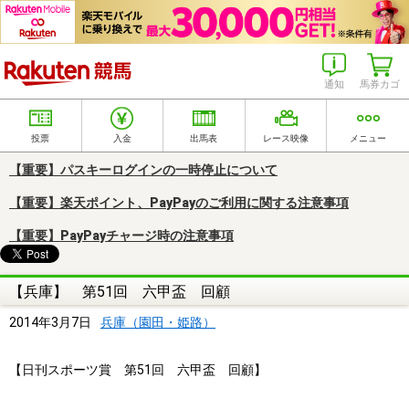
楽天競馬
通知
馬券カゴ
投票
入金
出馬表
レース映像
メニュー
【重要】パスキーログインの一時停止について
【重要】楽天ポイント、PayPayのご利用に関する注意事項
【重要】PayPayチャージ時の注意事項
【兵庫】 第51回 六甲盃 回顧
2014年3月7日
兵庫（園田・姫路）
【日刊スポーツ賞 第51回 六甲盃 回顧】