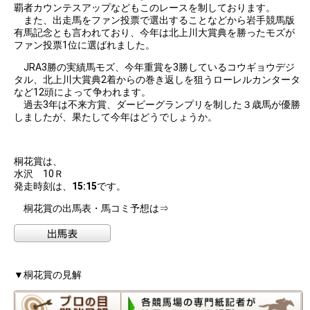
覇者カウンテスアップなどもこのレースを制しております。
また、出走馬をファン投票で選出することなどから岩手競馬版
有馬記念とも言われており、今年は北上川大賞典を勝ったモズが
ファン投票1位に選ばれました。
JRA3勝の実績馬モズ、今年重賞を3勝しているコウギョウデジ
タル、北上川大賞典2着からの巻き返しを狙うローレルカンタータ
など12頭によって争われます。
過去3年は不来方賞、ダービーグランプリを制した３歳馬が優勝
しましたが、果たして今年はどうでしょうか。
桐花賞は、
水沢 10Ｒ
発走時刻は、
15:15
です。
桐花賞の出馬表・馬コミ予想は⇒
▼桐花賞の見解