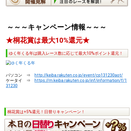
～～～キャンペーン情報～～～
★桐花賞は最大10%還元★
ゆく年くる年は購入レース数に応じて最大10%ポイント還元！
パソコン ⇒
http://keiba.rakuten.co.jp/event/cp131230aot/
ケータイ ⇒
https://m.keiba.rakuten.co.jp/inf/information/f/1
31230
桐花賞は+5%還元！日替りキャンペーン！