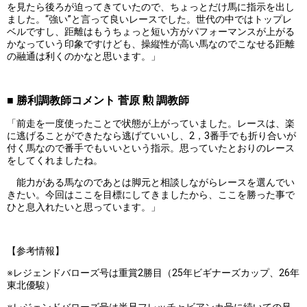
を見たら後ろが迫ってきていたので、ちょっとだけ馬に指示を出し
ました。“強い”と言って良いレースでした。世代の中ではトップレ
ベルですし、距離はもうちょっと短い方がパフォーマンスが上がる
かなっていう印象ですけども、操縦性が高い馬なのでこなせる距離
の融通は利くのかなと思います。」
■ 勝利調教師コメント 菅原 勲 調教師
「前走を一度使ったことで状態が上がっていました。レースは、楽
に逃げることができたなら逃げていいし、2，3番手でも折り合いが
付く馬なので番手でもいいという指示。思っていたとおりのレース
をしてくれましたね。
能力がある馬なのであとは脚元と相談しながらレースを選んでい
きたい。今回はここを目標にしてきましたから、ここを勝った事で
ひと息入れたいと思っています。」
【参考情報】
※レジェンドバローズ号は重賞2勝目（25年ビギナーズカップ、26年
東北優駿）
※レジェンドバローズ号は半兄フレッチャビアンカ号に続いての兄