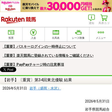
楽天競馬
通知
馬券カゴ
投票
入金
出馬表
レース映像
メニュー
【重要】パスキーログインの一時停止について
【重要】楽天競馬に登録されている情報をご確認ください
【重要】PayPayチャージ時の注意事項
【岩手】〔重賞〕第34回東北優駿 結果
2026年5月31日
岩手（盛岡・水沢）
2026年5月31日
岩手県競馬組合