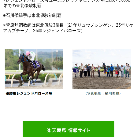
弟での東北優駿制覇
※石川倭騎手は東北優駿初制覇
※菅原勲調教師は東北優駿3勝目（21年リュウノシンゲン、25年リケ
アカプチーノ、26年レジェンドバローズ）