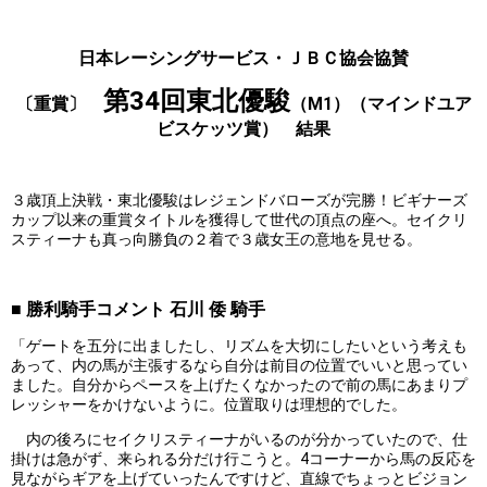
日本レーシングサービス・ＪＢＣ協会協賛
第34回東北優駿
〔重賞〕
（M1）（マインドユア
ビスケッツ賞）
結果
３歳頂上決戦・東北優駿はレジェンドバローズが完勝！ビギナーズ
カップ以来の重賞タイトルを獲得して世代の頂点の座へ。セイクリ
スティーナも真っ向勝負の２着で３歳女王の意地を見せる。
■ 勝利騎手コメント 石川 倭 騎手
「ゲートを五分に出ましたし、リズムを大切にしたいという考えも
あって、内の馬が主張するなら自分は前目の位置でいいと思ってい
ました。自分からペースを上げたくなかったので前の馬にあまりプ
レッシャーをかけないように。位置取りは理想的でした。
内の後ろにセイクリスティーナがいるのが分かっていたので、仕
掛けは急がず、来られる分だけ行こうと。4コーナーから馬の反応を
見ながらギアを上げていったんですけど、直線でちょっとビジョン