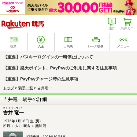
楽天競馬
通知
馬券カゴ
投票
入金
出馬表
レース映像
メニュー
【重要】パスキーログインの一時停止について
【重要】楽天ポイント、PayPayのご利用に関する注意事項
【重要】PayPayチャージ時の注意事項
トップ
騎手一覧
吉井竜一
吉井竜一騎手の詳細
ヨシイ リュウイチ
吉井 竜一
1976年1月18日 生 (男)
所属：
大井
厩舎：
無所属
初騎乗日：
1993年10月6日