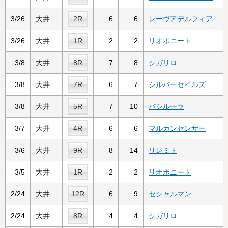
3/26
大井
2R
6
6
レーヴアデルフィア
3/26
大井
1R
2
2
リオボニート
3/8
大井
8R
7
8
シガリロ
3/8
大井
7R
6
7
シルバーセイルズ
3/8
大井
5R
7
10
バシルーラ
3/7
大井
4R
6
6
マルカンセンサー
3/6
大井
9R
8
14
リレミト
3/5
大井
1R
2
2
リオボニート
2/24
大井
12R
6
9
セシャルマン
2/24
大井
8R
4
4
シガリロ