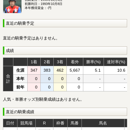
初勝利日：
1993年10月8日
本年獲得賞金：
-円
直近の騎乗予定
直近の騎乗予定はありません。
成績
1着
2着
3着
着外
勝率(%)
連対率(%)
生涯
347
383
462
5,667
5.1
10.6
合
本年
0
0
0
0
-
-
計
前年
0
0
0
0
-
-
人気・単勝オッズ別騎乗成績はありません。
直近の騎乗成績
日付
競馬場
R
枠番
馬番
馬名