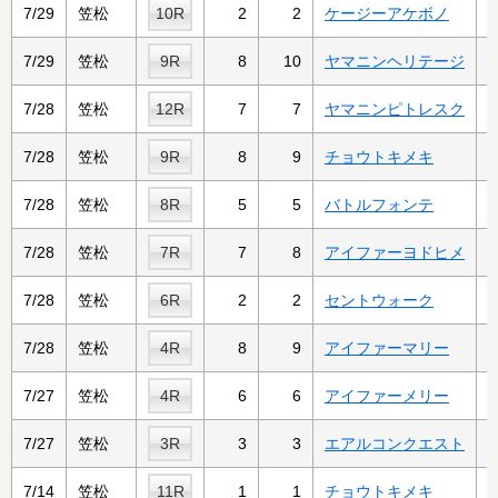
7/29
笠松
10R
2
2
ケージーアケボノ
7/29
笠松
9R
8
10
ヤマニンヘリテージ
7/28
笠松
12R
7
7
ヤマニンピトレスク
7/28
笠松
9R
8
9
チョウトキメキ
7/28
笠松
8R
5
5
バトルフォンテ
7/28
笠松
7R
7
8
アイファーヨドヒメ
7/28
笠松
6R
2
2
セントウォーク
7/28
笠松
4R
8
9
アイファーマリー
7/27
笠松
4R
6
6
アイファーメリー
7/27
笠松
3R
3
3
エアルコンクエスト
7/14
笠松
11R
1
1
チョウトキメキ