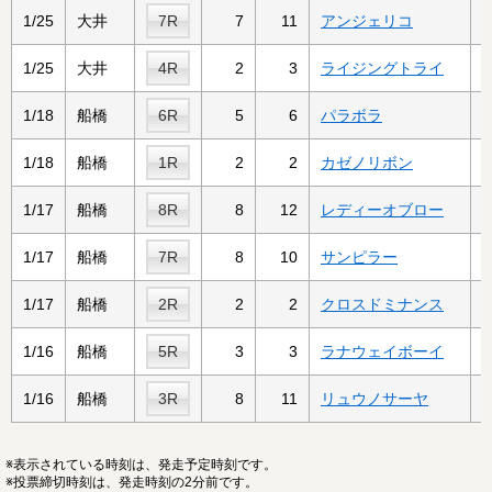
1/25
大井
7R
7
11
アンジェリコ
1/25
大井
4R
2
3
ライジングトライ
1/18
船橋
6R
5
6
パラボラ
1/18
船橋
1R
2
2
カゼノリボン
1/17
船橋
8R
8
12
レディーオブロー
1/17
船橋
7R
8
10
サンピラー
1/17
船橋
2R
2
2
クロスドミナンス
1/16
船橋
5R
3
3
ラナウェイボーイ
1/16
船橋
3R
8
11
リュウノサーヤ
※表示されている時刻は、発走予定時刻です。
※投票締切時刻は、発走時刻の2分前です。