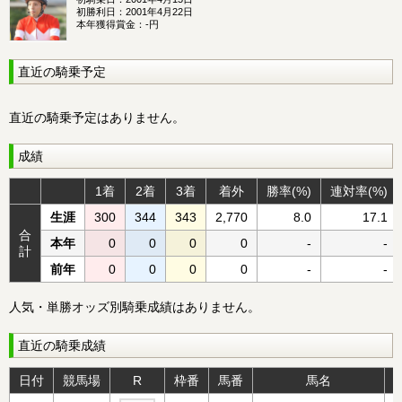
初勝利日：
2001年4月22日
本年獲得賞金：
-円
直近の騎乗予定
直近の騎乗予定はありません。
成績
1着
2着
3着
着外
勝率(%)
連対率(%)
生涯
300
344
343
2,770
8.0
17.1
合
本年
0
0
0
0
-
-
計
前年
0
0
0
0
-
-
人気・単勝オッズ別騎乗成績はありません。
直近の騎乗成績
日付
競馬場
R
枠番
馬番
馬名