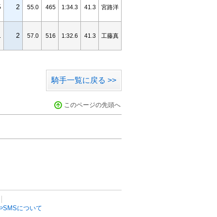
5
2
55.0
465
1:34.3
41.3
宮路洋
1
2
57.0
516
1:32.6
41.3
工藤真
騎手一覧に戻る >>
このページの先頭へ
SMSについて