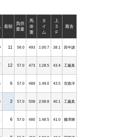
馬
タ
上
負担
気
着順
体
イ
3
厩舎
重量
重
ム
F
0
11
56.0
493
1:00.7
38.1
田中譲
7
12
57.0
473
1:28.5
43.4
工藤真
5
6
57.0
489
1:49.0
43.5
宮路洋
3
2
57.0
508
2:08.8
40.1
工藤真
4
6
57.0
480
1:48.5
41.0
國澤輝