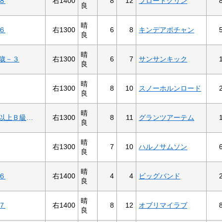
右1400
8
12
ブロードグリン
８
良
晴
右1300
6
8
キンデアポチャン
６
良
晴
右1300
6
7
サンサンキック
歳－３
良
晴
右1300
8
10
スノーホルンロード
良
晴
右1300
8
11
グランツアーテム
物部川特別３歳以上Ｂ級以下
良
晴
右1300
7
10
ハルノサムソン
良
晴
右1400
4
4
ビッグバンド
６
良
晴
右1400
8
12
オブリマイラブ
７
良