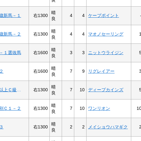
晴
右1300
4
4
ケープポイント
歳新馬－１
良
晴
右1300
4
4
マオノセーリング
歳新馬－２
良
晴
右1600
3
3
ニットウライジン
－１選抜馬
良
晴
右1600
7
9
リグレイアー
２
良
晴
右1300
7
10
ディープカインズ
五台山特別３歳以上Ｃ級以下
良
晴
右1300
7
10
ワンリオン
1
別Ｃ１－２
良
晴
右1300
2
2
メイショウハマギク
３
良