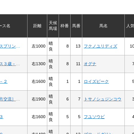
天候
ース名
距離
枠番
馬番
馬名
人
馬場
晴
左1000
8
13
フクノユリディズ
1
習志野きらっとスプリント（Ｓ２）３上オープン
良
晴
右1300
8
11
オグナ
ファイナルレース３歳－９記者選抜
良
晴
右1600
1
1
ロイズピーク
－２
良
晴
右1900
6
7
トサノシュジンコウ
黒潮菊花賞［地方交流］３歳３歳
良
晴
右1600
5
5
フユソウビ
３
良
晴