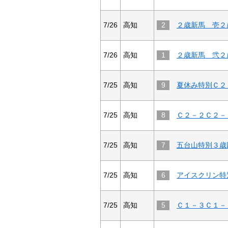
7/26
高知
2
２歳新馬 壱２
7/26
高知
1
２歳新馬 弐２
7/25
高知
9
夏休み特別Ｃ２
7/25
高知
8
Ｃ２－２Ｃ２－
7/25
高知
7
7/25
高知
6
アイスクリン特
7/25
高知
5
Ｃ１－３Ｃ１－