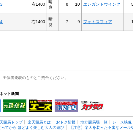
晴
右1400
8
10
エレガントウインク
３
良
晴
右1400
7
9
フォトスフィア
４
良
、主催者発表のものとご照合ください。
ネット新聞
天競馬トップ
楽天競馬とは
おトク情報
地方競馬場一覧
レース映像
なってから ほどよく楽しむ大人の遊び
【注意】楽天を装った不審なメールや