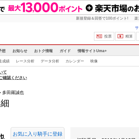
新規登録＆回答で100ポイント!
楽
サ
投票
精算
予想
お知らせ
おトク情報
ガイド
情報サイトUma+
走成績
レース分析
データ分析
カレンダー
映像
いて
ご確認ください
多田羅誠也
詳細
お気に入り騎手に登録
也