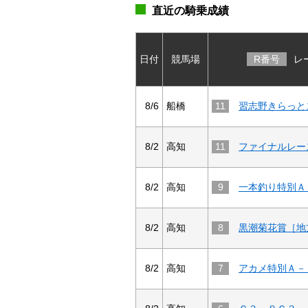
直近の騎乗成績
日付
競馬場
R番号
レ
8/6
船橋
11
8/2
高知
11
8/2
高知
9
一本釣り特別Ａ
8/2
高知
8
8/2
高知
7
アカメ特別Ａ－