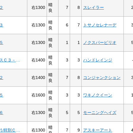
晴
右1300
7
8
スレイラー
２
良
晴
右1300
6
7
トサノセレナーデ
３
良
晴
右1300
1
1
ノクスパーピリオ
５
良
晴
右1400
3
3
ハンドレインジ
ファイナルレースＣ３－５記者選抜
良
晴
右1400
7
8
コンジャンクション
２
良
晴
右1600
3
3
ワキノクイーン
５
良
晴
右1300
5
5
モーニングヘイズ
６
良
晴
右1300
7
9
アスキーアート
岡山県ももたろう特別Ｃ１－７
良