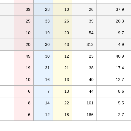
39
28
10
26
37.9
25
33
26
39
20.3
10
19
20
54
9.7
20
30
43
313
4.9
45
30
12
23
40.9
19
31
21
38
17.4
10
16
13
40
12.7
6
7
13
44
8.6
8
14
22
101
5.5
6
12
18
186
2.7