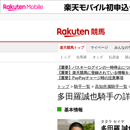
楽天競馬トップ
マイページ
みんなの
トップ
出馬表
オッズ
払戻金
競
【重要】パスキーログインの一時停止につ
【重要】楽天競馬に登録されている情報を
【重要】PayPayチャージ時の注意事項
トップ
騎手一覧
高知所属騎手一覧
多田羅誠也騎手の
基本情報
タタラ セイヤ
多田羅 誠