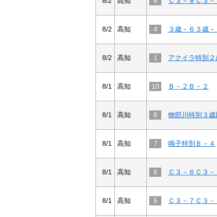
8/2
高知
6
Ｃ３－８Ｃ３－
8/2
高知
4
３歳－６３歳－
8/2
高知
1
アクイラ特別２
8/1
高知
10
Ｂ－２Ｂ－２
8/1
高知
8
8/1
高知
7
鳴子特別Ｂ－４
8/1
高知
6
Ｃ３－６Ｃ３－
8/1
高知
5
Ｃ３－７Ｃ３－