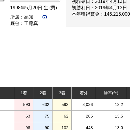
初騎乗日：
2019年4月13日
1998年5月20日 生 (男)
初勝利日：
2019年4月13日
本年獲得賞金：
146,215,00
所属：
高知
厩舎：
工藤真
1着
2着
3着
着外
勝率(%)
593
632
592
3,036
12.2
63
75
62
265
13.5
96
90
102
448
13.0