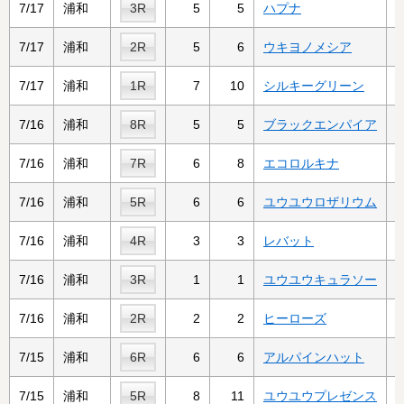
7/17
浦和
3R
5
5
ハプナ
7/17
浦和
2R
5
6
ウキヨノメシア
7/17
浦和
1R
7
10
シルキーグリーン
7/16
浦和
8R
5
5
ブラックエンパイア
7/16
浦和
7R
6
8
エコロルキナ
7/16
浦和
5R
6
6
ユウユウロザリウム
7/16
浦和
4R
3
3
レバット
7/16
浦和
3R
1
1
ユウユウキュラソー
7/16
浦和
2R
2
2
ヒーローズ
7/15
浦和
6R
6
6
アルパインハット
7/15
浦和
5R
8
11
ユウユウプレゼンス