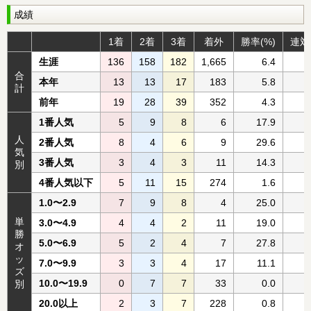
成績
1着
2着
3着
着外
勝率(%)
連対
生涯
136
158
182
1,665
6.4
合
本年
13
13
17
183
5.8
計
前年
19
28
39
352
4.3
1番人気
5
9
8
6
17.9
人
2番人気
8
4
6
9
29.6
気
3番人気
3
4
3
11
14.3
別
4番人気以下
5
11
15
274
1.6
1.0〜2.9
7
9
8
4
25.0
単
3.0〜4.9
4
4
2
11
19.0
勝
5.0〜6.9
5
2
4
7
27.8
オ
ッ
7.0〜9.9
3
3
4
17
11.1
ズ
10.0〜19.9
0
7
7
33
0.0
別
20.0以上
2
3
7
228
0.8