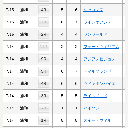
7/15
浦和
4R
5
6
シャコンヌ
7/15
浦和
3R
6
7
ウインオアシス
7/15
浦和
2R
4
4
ワンワールド
7/14
浦和
12R
2
2
フォートウィリアム
7/14
浦和
9R
4
4
アジアンビジョン
7/14
浦和
5R
6
7
ディルブランド
7/14
浦和
4R
6
6
ウノキボンバイエ
7/14
浦和
3R
5
5
ライスノユメ
7/14
浦和
2R
1
1
パイソン
7/14
浦和
1R
5
5
スイートウィル