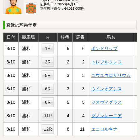
初勝利日：
2022年6月1日
本年獲得賞金：
44,011,000円
直近の騎乗予定
日付
競馬場
R
枠番
馬番
馬名
8/10
浦和
1R
5
6
ポンドリップ
8/10
浦和
3R
2
2
トレブルクレフ
8/10
浦和
5R
3
3
ユウユウロザリウム
8/10
浦和
6R
3
3
ウインオアシス
8/10
浦和
8R
5
5
ジオヴィグラス
8/10
浦和
11R
4
4
ダノンレーニア
8/10
浦和
12R
8
11
エコロルキナ