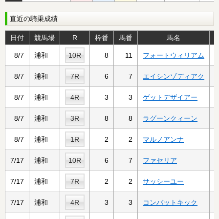
直近の騎乗成績
日付
競馬場
R
枠番
馬番
馬名
8/7
浦和
10R
8
11
フォートウィリアム
8/7
浦和
7R
6
7
エイシンゾディアク
8/7
浦和
4R
3
3
ゲットデザイアー
8/7
浦和
3R
8
8
ラグーンクィーン
8/7
浦和
1R
2
2
マルノアンナ
7/17
浦和
10R
6
7
ファセリア
7/17
浦和
7R
2
2
サッシーユー
7/17
浦和
4R
3
3
コンバットキック