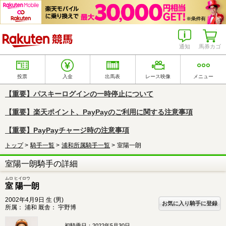
楽天競馬
通知
馬券カゴ
投票
入金
出馬表
レース映像
メニュー
【重要】パスキーログインの一時停止について
【重要】楽天ポイント、PayPayのご利用に関する注意事項
【重要】PayPayチャージ時の注意事項
トップ
騎手一覧
浦和所属騎手一覧
室陽一朗
室陽一朗騎手の詳細
ムロ ヒイロウ
室 陽一朗
2002年4月9日 生 (男)
お気に入り騎手に登録
所属：
浦和
厩舎：
宇野博
初騎乗日：
2022年5月30日