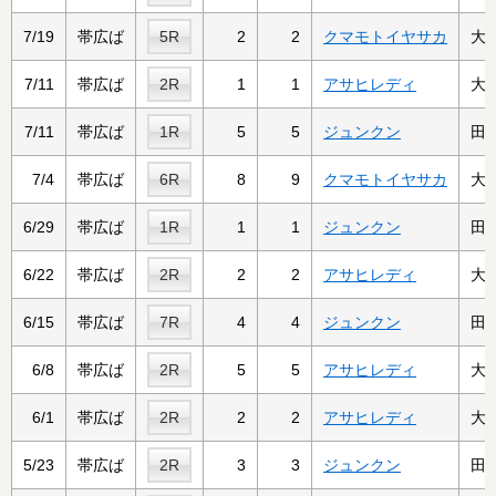
7/19
帯広ば
5R
2
2
クマモトイヤサカ
大
7/11
帯広ば
2R
1
1
アサヒレディ
大
7/11
帯広ば
1R
5
5
ジュンクン
田
7/4
帯広ば
6R
8
9
クマモトイヤサカ
大
6/29
帯広ば
1R
1
1
ジュンクン
田
6/22
帯広ば
2R
2
2
アサヒレディ
大
6/15
帯広ば
7R
4
4
ジュンクン
田
6/8
帯広ば
2R
5
5
アサヒレディ
大
6/1
帯広ば
2R
2
2
アサヒレディ
大
5/23
帯広ば
2R
3
3
ジュンクン
田