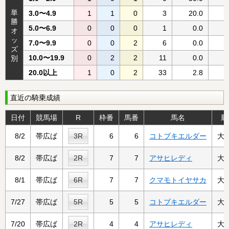
単
3.0〜4.9
1
1
0
3
20.0
勝
5.0〜6.9
0
0
0
1
0.0
オ
ッ
7.0〜9.9
0
0
2
6
0.0
ズ
10.0〜19.9
0
2
2
11
0.0
別
20.0以上
1
0
2
33
2.8
直近の騎乗成績
日付
競馬場
R
枠番
馬番
馬名
厩
8/2
帯広ば
3R
6
6
コトブキエルダー
大
8/2
帯広ば
2R
7
7
アサヒレディ
大
8/1
帯広ば
6R
7
7
クマモトイヤサカ
大
7/27
帯広ば
5R
5
5
コトブキエルダー
大
7/20
帯広ば
2R
4
4
アサヒレディ
大