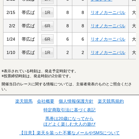
2/15
帯広ば
1R
8
8
リオノカーニバル
大
2/2
帯広ば
6R
8
8
リオノカーニバル
大
1/24
帯広ば
6R
6
6
リオノカーニバル
大
1/10
帯広ば
1R
2
2
リオノカーニバル
大
※表示されている時刻は、発走予定時刻です。
※投票締切時刻は、発走時刻の2分前です。
開催当日のレースに関する情報については、主催者発表のものとご照合くださ
い。
楽天競馬
会社概要
個人情報保護方針
楽天競馬規約
特定商取引法に基づく表記
馬券は20歳になってから
ほどよく楽しむ大人の遊び
【注意】楽天を装った不審なメールやSMSについて