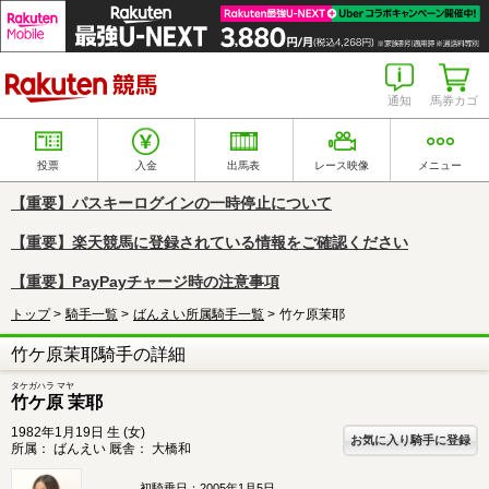
楽天競馬
通知
馬券カゴ
投票
入金
出馬表
レース映像
メニュー
【重要】パスキーログインの一時停止について
【重要】楽天競馬に登録されている情報をご確認ください
【重要】PayPayチャージ時の注意事項
トップ
騎手一覧
ばんえい所属騎手一覧
竹ケ原茉耶
竹ケ原茉耶騎手の詳細
タケガハラ マヤ
竹ケ原 茉耶
1982年1月19日 生 (女)
お気に入り騎手に登録
所属：
ばんえい
厩舎：
大橋和
初騎乗日：
2005年1月5日