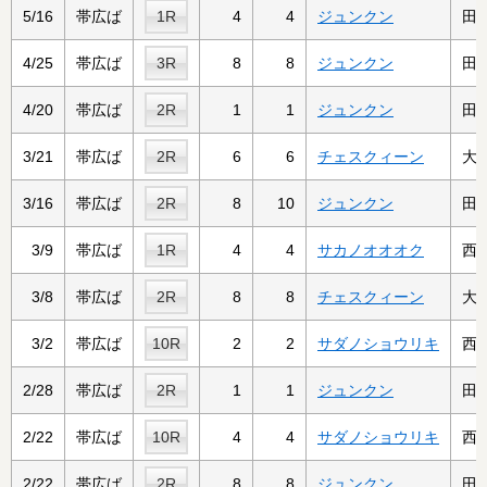
5/16
帯広ば
1R
4
4
ジュンクン
田
4/25
帯広ば
3R
8
8
ジュンクン
田
4/20
帯広ば
2R
1
1
ジュンクン
田
3/21
帯広ば
2R
6
6
チェスクィーン
大
3/16
帯広ば
2R
8
10
ジュンクン
田
3/9
帯広ば
1R
4
4
サカノオオオク
西
3/8
帯広ば
2R
8
8
チェスクィーン
大
3/2
帯広ば
10R
2
2
サダノショウリキ
西
2/28
帯広ば
2R
1
1
ジュンクン
田
2/22
帯広ば
10R
4
4
サダノショウリキ
西
2/22
帯広ば
2R
8
8
ジュンクン
田