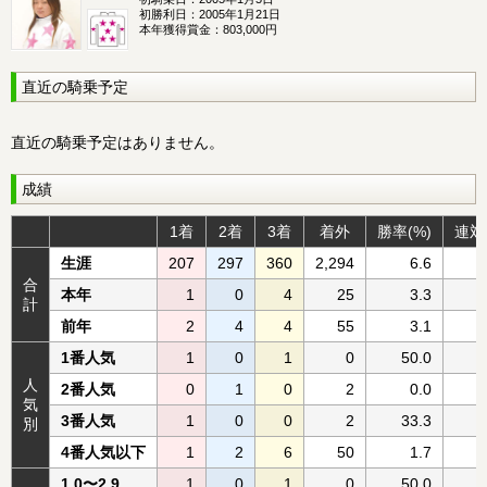
初勝利日：
2005年1月21日
本年獲得賞金：
803,000円
直近の騎乗予定
直近の騎乗予定はありません。
成績
1着
2着
3着
着外
勝率(%)
連対
生涯
207
297
360
2,294
6.6
合
本年
1
0
4
25
3.3
計
前年
2
4
4
55
3.1
1番人気
1
0
1
0
50.0
人
2番人気
0
1
0
2
0.0
気
3番人気
1
0
0
2
33.3
別
4番人気以下
1
2
6
50
1.7
1.0〜2.9
1
0
1
0
50.0