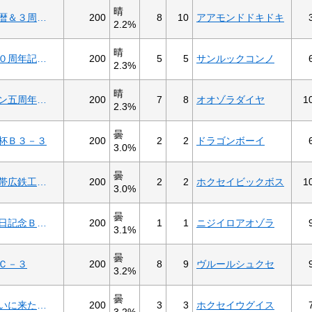
晴
200
8
10
アアモンドドキドキ
祝ＢＯＮさん還暦＆３周年２歳Ｃ－４
2.2%
晴
200
5
5
サンルックコンノ
中川倭北海道１０周年記念杯２歳Ｄ－２
2.3%
晴
200
7
8
オオゾラダイヤ
1
合同会社シゲオン五周年杯Ｃ２－７
2.3%
曇
200
2
2
ドラゴンボーイ
杯Ｂ３－３
3.0%
曇
200
2
2
ホクセイビックボス
1
ガンバロー十勝帯広鉄工協会Ｂ４－１混合
3.0%
曇
200
1
1
ニジイロアオゾラ
乙葉ちはね誕生日記念Ｂ４－６
3.1%
曇
200
8
9
ヴルールシュクセ
Ｃ－３
3.2%
曇
200
3
3
ホクセイウグイス
重秋が敦子に会いに来た記念２歳Ｃ－６
3.2%