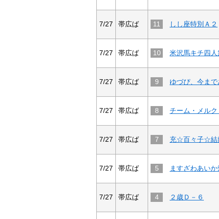
7/27
帯広ば
11
しし座特別Ａ２
7/27
帯広ば
10
7/27
帯広ば
9
7/27
帯広ば
8
7/27
帯広ば
7
7/27
帯広ば
5
7/27
帯広ば
4
２歳Ｄ－６