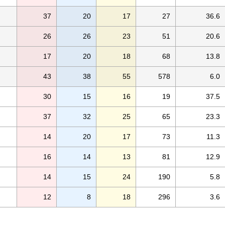
37
20
17
27
36.6
26
26
23
51
20.6
17
20
18
68
13.8
43
38
55
578
6.0
30
15
16
19
37.5
37
32
25
65
23.3
14
20
17
73
11.3
16
14
13
81
12.9
14
15
24
190
5.8
12
8
18
296
3.6