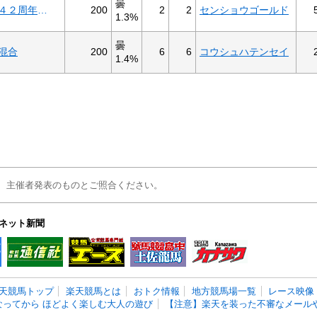
曇
200
2
2
センショウゴールド
光廣・明子結婚４２周年記念２歳Ｄ－８
1.3%
曇
200
6
6
コウシュハテンセイ
混合
1.4%
、主催者発表のものとご照合ください。
ネット新聞
天競馬トップ
楽天競馬とは
おトク情報
地方競馬場一覧
レース映像
なってから ほどよく楽しむ大人の遊び
【注意】楽天を装った不審なメールや