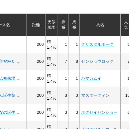
天候
枠
馬
人
ース名
距離
馬名
馬場
番
番
気
晴
200
1
1
クリスタルホーク
1.4%
晴
200
7
8
センショウロック
エタメロ３０周年祝杯Ｃ１－３
1.4%
晴
200
1
1
ハマカムイ
初音・京弥 帯広初来場記念２歳Ａ－３
1.4%
晴
200
3
3
マスタークィン
1
だいじまるちゃん誕生祭Ｃ１－８
1.4%
晴
200
3
3
ホクセイセンショー
明日は王子あすなの誕生日Ｃ２－１
1.4%
晴