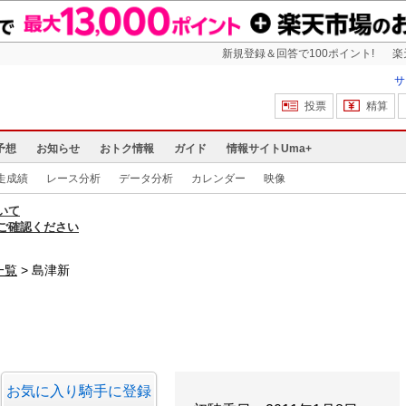
新規登録＆回答で100ポイント!
楽
サ
投票
精算
予想
お知らせ
おトク情報
ガイド
情報サイトUma+
走成績
レース分析
データ分析
カレンダー
映像
いて
ご確認ください
一覧
島津新
お気に入り騎手に登録