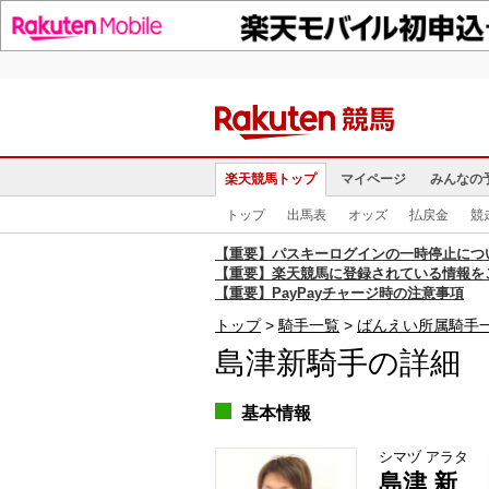
楽天競馬トップ
マイページ
みんなの
トップ
出馬表
オッズ
払戻金
競
【重要】パスキーログインの一時停止につ
【重要】楽天競馬に登録されている情報を
【重要】PayPayチャージ時の注意事項
トップ
騎手一覧
ばんえい所属騎手
島津新騎手の詳細
基本情報
シマヅ アラタ
島津 新