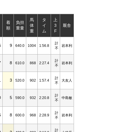
馬
タ
上
着
負担
体
イ
3
厩舎
順
重量
重
ム
F
計
6
9
640.0
1004
1:56.8
岩本利
不
計
7
8
610.0
868
2:27.4
岩本利
不
計
1
3
520.0
902
1:57.4
大友人
不
計
0
5
590.0
932
2:20.8
中島敏
不
計
6
8
600.0
968
2:28.9
岩本利
不
計