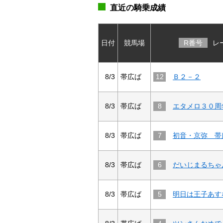
直近の騎乗成績
日付
競馬場
R番号
レ
8/3
帯広ば
12
Ｂ２－２
8/3
帯広ば
8
8/3
帯広ば
7
8/3
帯広ば
6
8/3
帯広ば
5