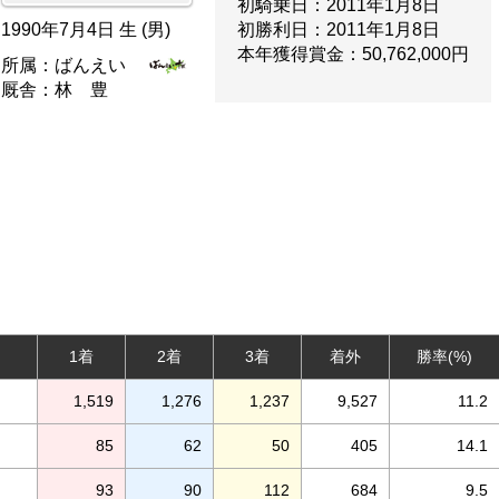
初騎乗日：
2011年1月8日
1990年7月4日 生 (男)
初勝利日：
2011年1月8日
本年獲得賞金：
50,762,000円
所属：
ばんえい
厩舎：
林 豊
1着
2着
3着
着外
勝率(%)
1,519
1,276
1,237
9,527
11.2
85
62
50
405
14.1
93
90
112
684
9.5