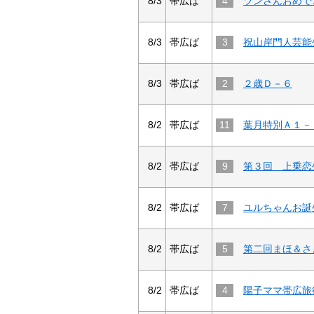
8/3
帯広ば
4
8/3
帯広ば
3
8/3
帯広ば
2
２歳Ｄ－６
8/2
帯広ば
11
葉月特別Ａ１－
8/2
帯広ば
9
8/2
帯広ば
7
8/2
帯広ば
5
8/2
帯広ば
4