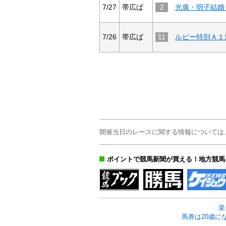
7/27
帯広ば
2
7/26
帯広ば
11
ルビー特別Ａ１
開催当日のレースに関する情報については
ポイントで競馬新聞が買える！地方競馬
楽
馬券は20歳に