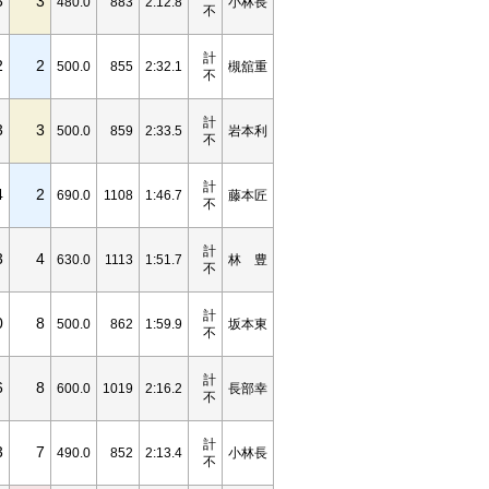
3
3
480.0
883
2:12.8
小林長
不
計
2
2
500.0
855
2:32.1
槻舘重
不
計
3
3
500.0
859
2:33.5
岩本利
不
計
4
2
690.0
1108
1:46.7
藤本匠
不
計
3
4
630.0
1113
1:51.7
林 豊
不
計
0
8
500.0
862
1:59.9
坂本東
不
計
6
8
600.0
1019
2:16.2
長部幸
不
計
3
7
490.0
852
2:13.4
小林長
不