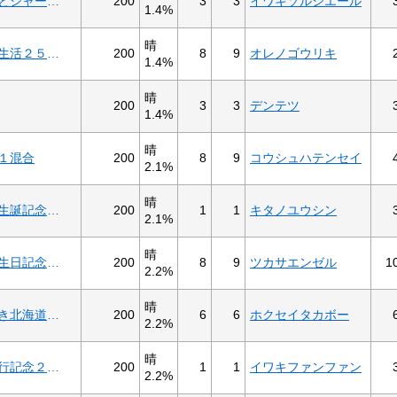
200
3
3
イワキソルシエール
ツンさんおめでとシャーっ！２歳Ｃ－１
1.4%
晴
200
8
9
オレノゴウリキ
祝山岸門人芸能生活２５周年２歳Ｄ－３
1.4%
晴
200
3
3
デンテツ
1.4%
晴
200
8
9
コウシュハテンセイ
１混合
2.1%
晴
200
1
1
キタノユウシン
第３回 上乗恋生誕記念Ｂ３－５
2.1%
晴
200
8
9
ツカサエンゼル
1
ユルちゃんお誕生日記念２歳Ａ－２
2.2%
晴
200
6
6
ホクセイタカボー
第二回まほ＆さき北海道記念Ｃ２－３
2.2%
晴
200
1
1
イワキファンファン
陽子ママ帯広旅行記念２歳Ｂ－４
2.2%