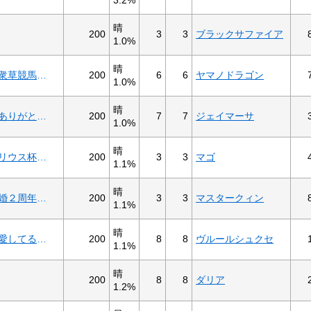
晴
200
3
3
ブラックサファイア
1.0%
晴
200
6
6
ヤマノドラゴン
米沢馬キチ四人衆草競馬流老Ｂ３－７
1.0%
晴
200
7
7
ジェイマーサ
ゆづぴ、今までありがとう！Ｂ４－３
1.0%
晴
200
3
3
マゴ
チーム・メルクリウス杯Ｂ４－７
1.1%
晴
200
3
3
マスタークィン
充☆百々子☆結婚２周年記念Ｃ１－９
1.1%
晴
200
8
8
ヴルールシュクセ
ますざわあいか愛してる２歳Ｃ－６
1.1%
晴
200
8
8
ダリア
1.2%