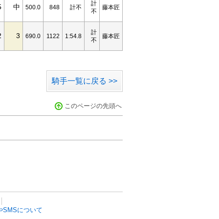
計
5
中
500.0
848
計不
藤本匠
不
計
2
3
690.0
1122
1:54.8
藤本匠
不
騎手一覧に戻る >>
このページの先頭へ
SMSについて