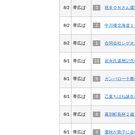
8/2
帯広ば
3
8/2
帯広ば
2
8/2
帯広ば
1
8/1
帯広ば
10
岩永氏還暦記念
8/1
帯広ば
9
8/1
帯広ば
8
8/1
帯広ば
4
幕別町長杯２歳
8/1
帯広ば
3