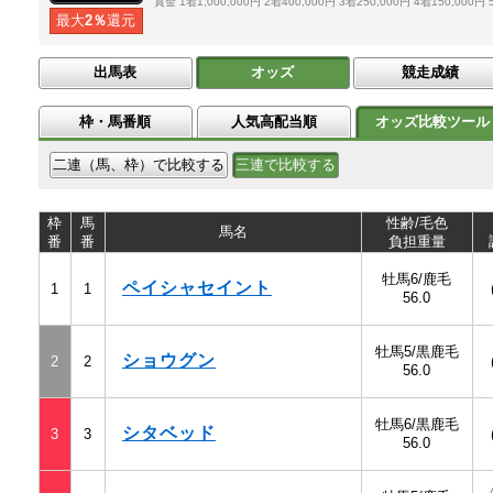
賞金
1着1,000,000円
2着400,000円
3着250,000円
4着150,000円
最大
2％
還元
出馬表
競走成績
オッズ
枠・馬番順
人気高配当順
オッズ比較ツール
二連（馬、枠）で比較する
三連で比較する
枠
馬
性齢/毛色
馬名
番
番
負担重量
牡馬6/鹿毛
ペイシャセイント
1
1
56.0
牡馬5/黒鹿毛
ショウグン
2
2
56.0
牡馬6/黒鹿毛
シタベッド
3
3
56.0