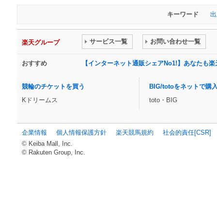
キーワード
出
サービス一覧
お問い合わせ一覧
楽天グループ
おすすめ
【インターネット通販シェアNo1!】あなたも
競輪のチケットを買う
BIG/totoをネットで購
Kドリームス
toto・BIG
企業情報
個人情報保護方針
楽天競馬規約
社会的責任[CSR]
© Keiba Mall, Inc.
© Rakuten Group, Inc.