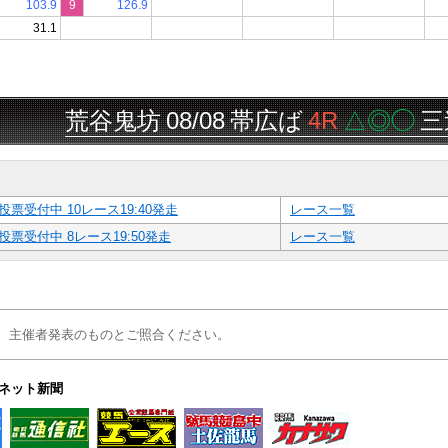
103.9
9
126.9
31.1
荒谷鬼坊
08/08
帯広ば
4R
△◎◯
三連
投票受付中 10レース19:40発走
レース一覧
投票受付中 8レース19:50発走
レース一覧
、主催者発表のものとご照合ください。
ネット新聞