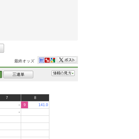
最終オッズ
三連単
7
8
-
9
141.0
-