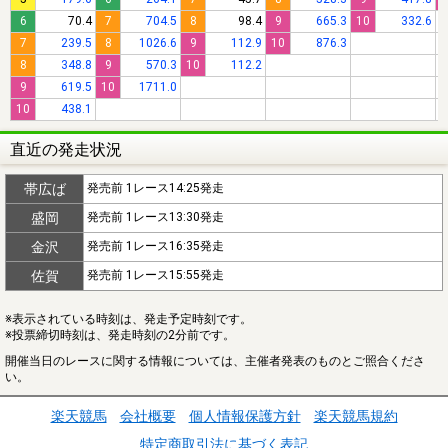
6
70.4
7
704.5
8
98.4
9
665.3
10
332.6
7
239.5
8
1026.6
9
112.9
10
876.3
8
348.8
9
570.3
10
112.2
9
619.5
10
1711.0
10
438.1
直近の発走状況
帯広ば
発売前 1レース14:25発走
盛岡
発売前 1レース13:30発走
金沢
発売前 1レース16:35発走
佐賀
発売前 1レース15:55発走
※表示されている時刻は、発走予定時刻です。
※投票締切時刻は、発走時刻の2分前です。
開催当日のレースに関する情報については、主催者発表のものとご照合くださ
い。
楽天競馬
会社概要
個人情報保護方針
楽天競馬規約
特定商取引法に基づく表記