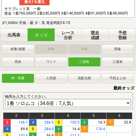
最大1％還元
サラブレッド系 一般
賞金
1着700,000円 2着245,000円 3着140,000円 4着91,000円 5着49,000円
ダ1,600m 天候：曇 ダ：良 発走時刻16:15
レース
競走
予想
出馬表
オッズ
分析
成績
登録
単勝/複勝
枠複
枠単
馬複
馬単
ワイド
三連複
三連単
枠・馬番
人気順
高配当順
予想まとめ
最終オッズ
軸馬を入力してください。
2
3
4
5
6
3
106.1
4
266.0
5
102.5
6
16.3
7
22.8
4
89.8
5
284.0
6
16.4
7
176.6
5
103.0
6
56.8
7
111.2