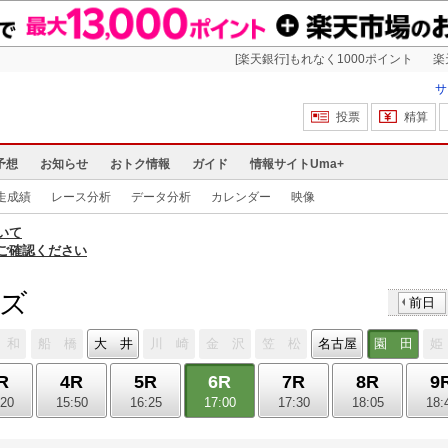
[楽天銀行]もれなく1000ポイント
楽
サ
投票
精算
予想
お知らせ
おトク情報
ガイド
情報サイトUma+
走成績
レース分析
データ分析
カレンダー
映像
いて
ご確認ください
ッズ
前日
 和
船 橋
大 井
川 崎
金 沢
笠 松
名古屋
園 田
姫
R
4R
5R
6R
7R
8R
9
:20
15:50
16:25
17:00
17:30
18:05
18: