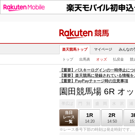
楽天競馬トップ
マイページ
みんなの
トップ
出馬表
オッズ
払戻金
競
【重要】パスキーログインの一時停止につ
【重要】楽天競馬に登録されている情報を
【重要】PayPayチャージ時の注意事項
園田競馬場 6R オ
帯広ば
門 別
盛 岡
水 沢
浦
当日
1R
2R
3
レース
14:20
14:50
15
一覧
※レース番号下部の時刻は発走時刻です。