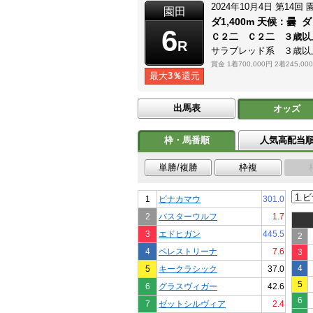
2024年10月4日
第14回
園田
ダ1,400m
天候：
曇
ダ
6
Ｃ２二 Ｃ２二 ３歳以
R
サラブレッド系 ３歳以
賞金
1着700,000円
2着245,00
最大
3％
還元
出馬表
オッズ
枠・馬番順
人気高配当
単勝/複勝
枠複
1
ビナカマウ
301.0
2
バスターウルフ
1.7
3
エドヒガン
445.5
2
4
ペレストリーナ
7.6
3
4
5
キークラシック
37.0
5
6
グラスヴィガー
42.6
6
7
ゼットシルヴィア
2.4