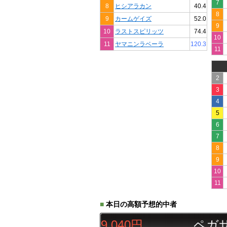
7
8
ヒシアラカン
40.4
8
9
カームゲイズ
52.0
9
10
ラストスピリッツ
74.4
10
11
ヤマニンラベーラ
120.3
11
2
3
4
5
6
7
8
9
10
11
■
本日の高額予想的中者
▲△◯
三連単
59,040円
ペガサス