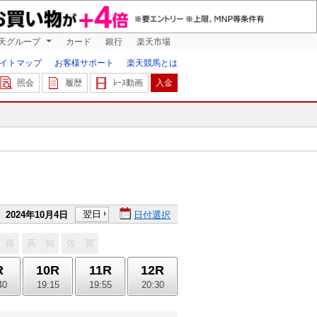
天グループ
カード
銀行
楽天市場
イトマップ
お客様サポート
楽天競馬とは
照会
履歴
ﾚｰｽ動画
入金
翌日
2024年10月4日
日付選択
 路
高 知
佐 賀
R
10R
11R
12R
40
19:15
19:55
20:30