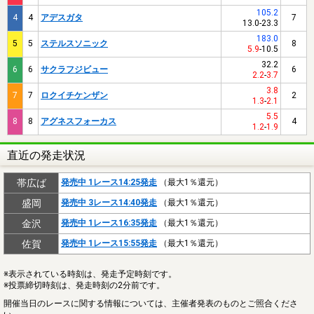
105.2
4
4
アデスガタ
7
13.0
-
23.3
183.0
5
5
ステルスソニック
8
5.9
-
10.5
32.2
6
6
サクラフジビュー
6
2.2
-
3.7
3.8
7
7
ロクイチケンザン
2
1.3
-
2.1
5.5
8
8
アグネスフォーカス
4
1.2
-
1.9
直近の発走状況
帯広ば
発売中 1レース14:25発走
（最大1％還元）
盛岡
発売中 3レース14:40発走
（最大1％還元）
金沢
発売中 1レース16:35発走
（最大1％還元）
佐賀
発売中 1レース15:55発走
（最大1％還元）
※表示されている時刻は、発走予定時刻です。
※投票締切時刻は、発走時刻の2分前です。
開催当日のレースに関する情報については、主催者発表のものとご照合くださ