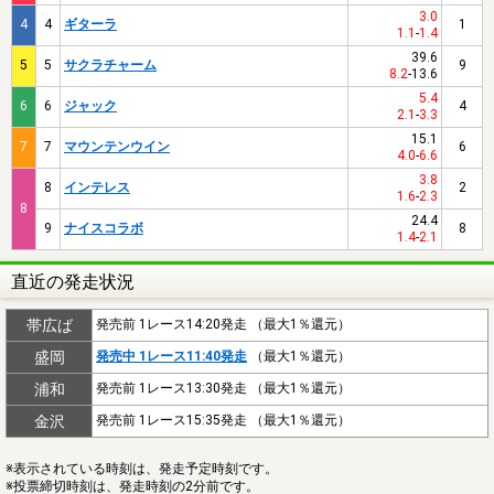
3.0
4
4
ギターラ
1
1.1
-
1.4
39.6
5
5
サクラチャーム
9
8.2
-
13.6
5.4
6
6
ジャック
4
2.1
-
3.3
15.1
7
7
マウンテンウイン
6
4.0
-
6.6
3.8
8
インテレス
2
1.6
-
2.3
8
24.4
9
ナイスコラボ
8
1.4
-
2.1
直近の発走状況
帯広ば
発売前 1レース14:20発走 （最大1％還元）
盛岡
発売中 1レース11:40発走
（最大1％還元）
浦和
発売前 1レース13:30発走 （最大1％還元）
金沢
発売前 1レース15:35発走 （最大1％還元）
※表示されている時刻は、発走予定時刻です。
※投票締切時刻は、発走時刻の2分前です。