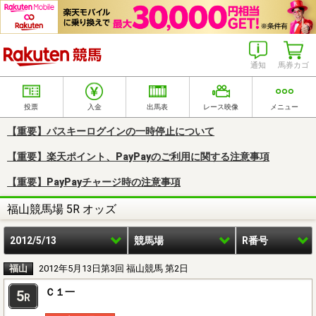
楽天競馬
通知
馬券カゴ
投票
入金
出馬表
レース映像
メニュー
【重要】パスキーログインの一時停止について
【重要】楽天ポイント、PayPayのご利用に関する注意事項
【重要】PayPayチャージ時の注意事項
福山競馬場 5R オッズ
2012/5/13
競馬場
R番号
福山
2012年5月13日第3回 福山競馬 第2日
Ｃ１一
5
R