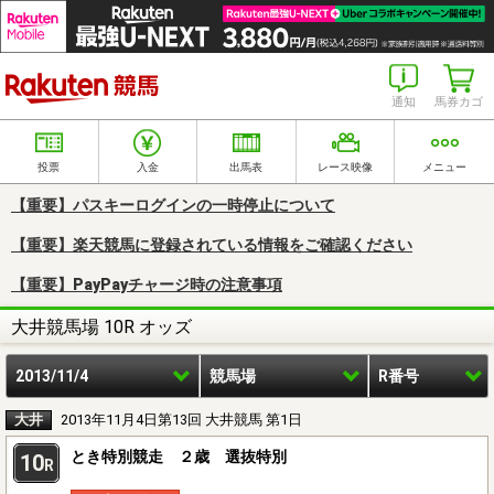
楽天競馬
通知
馬券カゴ
投票
入金
出馬表
レース映像
メニュー
【重要】パスキーログインの一時停止について
【重要】楽天競馬に登録されている情報をご確認ください
【重要】PayPayチャージ時の注意事項
大井競馬場 10R オッズ
2013/11/4
競馬場
R番号
大井
2013年11月4日第13回 大井競馬 第1日
とき特別競走 ２歳 選抜特別
10
R