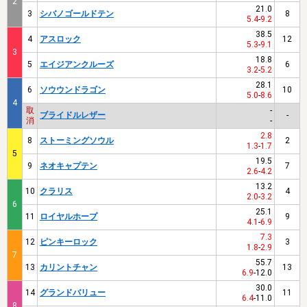
2
21.0
3
シバノゴールドテン
8
5.4
-
9.2
38.5
4
アスロック
12
5.3
-
9.1
3
18.8
5
エイジアンクルーズ
6
3.2
-
5.2
28.1
6
ソウウンドラゴン
10
5.0
-
8.6
4
取
-
ブライドルレザー
-
消
-
2.8
8
ストーミングソウル
2
1.3
-
1.7
5
19.5
9
ネオキャプテン
7
2.6
-
4.2
13.2
10
クラリス
4
2.0
-
3.2
6
25.1
11
ロイヤルホープ
9
4.1
-
6.9
7.3
12
ピンキーロック
3
1.8
-
2.9
7
55.7
13
カリントチャン
13
6.9
-
12.0
30.0
14
グランドバリュー
11
6.4
-
11.0
8