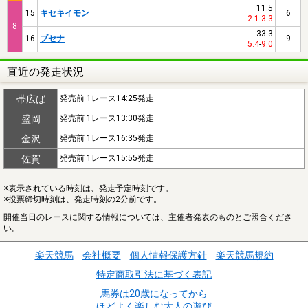
11.5
15
キセキイモン
6
2.1
-
3.3
8
33.3
16
ブセナ
9
5.4
-
9.0
直近の発走状況
帯広ば
発売前 1レース14:25発走
盛岡
発売前 1レース13:30発走
金沢
発売前 1レース16:35発走
佐賀
発売前 1レース15:55発走
※表示されている時刻は、発走予定時刻です。
※投票締切時刻は、発走時刻の2分前です。
開催当日のレースに関する情報については、主催者発表のものとご照合くださ
い。
楽天競馬
会社概要
個人情報保護方針
楽天競馬規約
特定商取引法に基づく表記
馬券は20歳になってから
ほどよく楽しむ大人の遊び