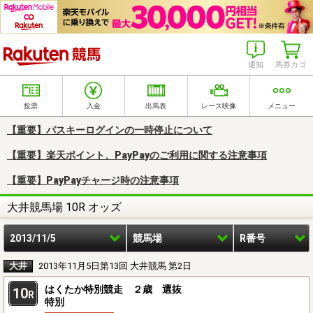
楽天競馬
通知
馬券カゴ
投票
入金
出馬表
レース映像
メニュー
【重要】パスキーログインの一時停止について
【重要】楽天ポイント、PayPayのご利用に関する注意事項
【重要】PayPayチャージ時の注意事項
大井競馬場 10R オッズ
2013/11/5
競馬場
R番号
大井
2013年11月5日第13回 大井競馬 第2日
はくたか特別競走 ２歳 選抜
10
R
特別