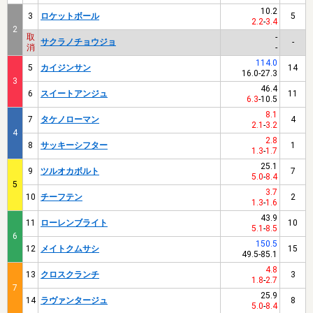
10.2
3
ロケットボール
5
2.2
-
3.4
2
取
-
サクラノチョウジョ
-
消
-
114.0
5
カイジンサン
14
16.0
-
27.3
3
46.4
6
スイートアンジュ
11
6.3
-
10.5
8.1
7
タケノローマン
4
2.1
-
3.2
4
2.8
8
サッキーシフター
1
1.3
-
1.7
25.1
9
ツルオカボルト
7
5.0
-
8.4
5
3.7
10
チーフテン
2
1.3
-
1.6
43.9
11
ローレンブライト
10
5.1
-
8.5
6
150.5
12
メイトクムサシ
15
49.5
-
85.1
4.8
13
クロスクランチ
3
1.8
-
2.7
7
25.9
14
ラヴァンタージュ
8
5.0
-
8.4