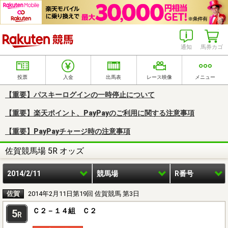
楽天競馬
通知
馬券カゴ
投票
入金
出馬表
レース映像
メニュー
【重要】パスキーログインの一時停止について
【重要】楽天ポイント、PayPayのご利用に関する注意事項
【重要】PayPayチャージ時の注意事項
佐賀競馬場 5R オッズ
2014/2/11
競馬場
R番号
佐賀
2014年2月11日第19回 佐賀競馬 第3日
Ｃ２－１４組 Ｃ２
5
R