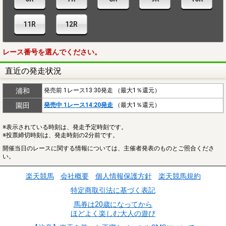
11R
12R
レース番号を選んでください。
直近の発走状況
浦和
発売前 1レース13:30発走 （最大1％還元）
園田
発売中 1レース14:20発走
（最大1％還元）
※表示されている時刻は、発走予定時刻です。
※投票締切時刻は、発走時刻の2分前です。
開催当日のレースに関する情報については、主催者発表のものとご照合くださ
い。
楽天競馬
会社概要
個人情報保護方針
楽天競馬規約
特定商取引法に基づく表記
馬券は20歳になってから
ほどよく楽しむ大人の遊び