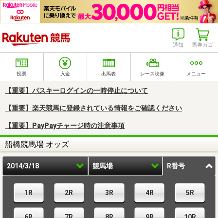
楽天競馬
通知
馬券カゴ
投票
入金
出馬表
レース映像
メニュー
【重要】パスキーログインの一時停止について
【重要】楽天競馬に登録されている情報をご確認ください
【重要】PayPayチャージ時の注意事項
船橋競馬場 オッズ
2014/3/18
競馬場
R番号
1R
2R
3R
4R
5R
6R
7R
8R
9R
10R