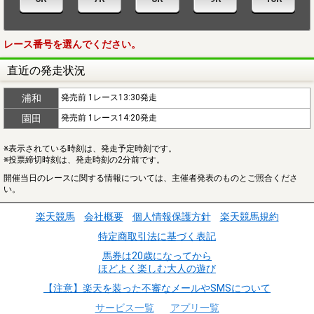
レース番号を選んでください。
直近の発走状況
浦和
発売前 1レース13:30発走
園田
発売前 1レース14:20発走
※表示されている時刻は、発走予定時刻です。
※投票締切時刻は、発走時刻の2分前です。
開催当日のレースに関する情報については、主催者発表のものとご照合くださ
い。
楽天競馬
会社概要
個人情報保護方針
楽天競馬規約
特定商取引法に基づく表記
馬券は20歳になってから
ほどよく楽しむ大人の遊び
【注意】楽天を装った不審なメールやSMSについて
サービス一覧
アプリ一覧