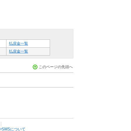
払戻金一覧
払戻金一覧
このページの先頭へ
SMSについて