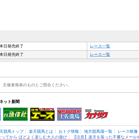
本日発売終了
レース一覧
本日発売終了
レース一覧
、主催者発表のものとご照合ください。
ネット新聞
天競馬トップ
楽天競馬とは
おトク情報
地方競馬場一覧
レース映像
なってから ほどよく楽しむ大人の遊び
【注意】楽天を装った不審なメールや