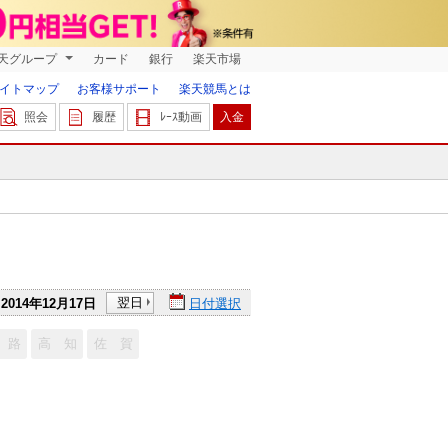
天グループ
カード
銀行
楽天市場
イトマップ
お客様サポート
楽天競馬とは
照会
履歴
ﾚｰｽ動画
入金
翌日
2014年12月17日
日付選択
 路
高 知
佐 賀