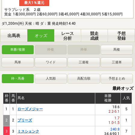
最大1％還元
サラブレッド系 ２歳
賞金
1着300,000円 2着60,000円 3着45,000円 4着30,000円 5着15,000円
ダ1,200m(外) 天候：晴 ダ：重 発走時刻14:40
レース
競走
予想
出馬表
オッズ
分析
成績
登録
単勝/複勝
枠複
枠単
馬複
馬単
ワイド
三連複
三連単
枠・馬番
人気順
高配当順
予想まとめ
最終オッズ
枠
馬
単勝
馬名
人気
番
番
複勝
18.6
1
1
ローズメジャー
5
2.2
-
5.1
1.7
2
2
プリーズ
1
1.0
-
1.5
240.8
3
3
ミスシェンク
7
34.4
-
90.1