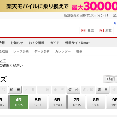
新規登録＆回答で100ポイント!
楽
サ
投票
精算
予想
お知らせ
おトク情報
ガイド
情報サイトUma+
走成績
レース分析
データ分析
カレンダー
映像
いて
ご確認ください
ッズ
前日
 和
船 橋
大 井
川 崎
金 沢
笠 松
名古屋
園 田
姫
R
4R
5R
6R
7R
8R
9
:05
16:35
17:05
17:40
18:15
18:45
19: