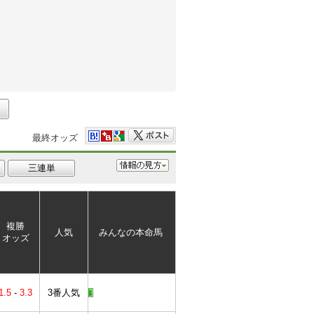
最終オッズ
三連単
複勝
人気
みんなの本命馬
オッズ
1.5
-
3.3
3番人気