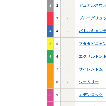
デュアルスウ
2
2
-
ブルーグリュ
3
3
-
バトルキャン
4
4
-
マタタビニャ
5
5
-
エグザルトン
6
6
-
サイレントム
7
7
-
シームリー
7
8
-
エデンロック
8
9
-