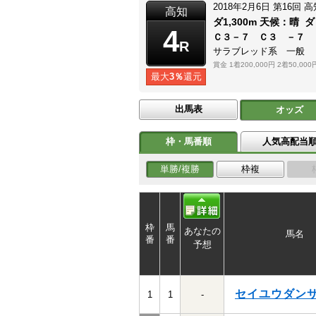
2018年2月6日
第16回
高
高知
ダ1,300m
天候：
晴
ダ
4
Ｃ３－７ Ｃ３ －７
R
サラブレッド系 一般
賞金
1着200,000円
2着50,000
最大
3％
還元
出馬表
オッズ
枠・馬番順
人気高配当
単勝/複勝
枠複
枠
馬
あなたの
馬名
番
番
予想
セイユウダン
1
1
-