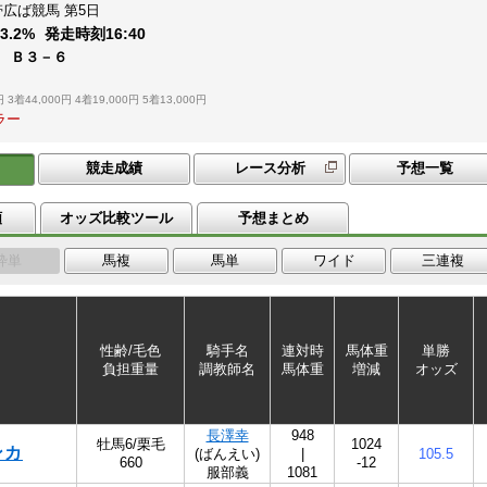
帯広ば競馬
第5日
：
3.2%
発走時刻
16:40
 Ｂ３－６
円
3着44,000円
4着19,000円
5着13,000円
ラー
競走成績
レース分析
予想一覧
順
オッズ比較ツール
予想まとめ
枠単
馬複
馬単
ワイド
三連複
性齢/毛色
騎手名
連対時
馬体重
単勝
負担重量
調教師名
馬体重
増減
オッズ
長澤幸
948
牡馬6/栗毛
1024
ンカ
(ばんえい)
|
105.5
660
-12
服部義
1081