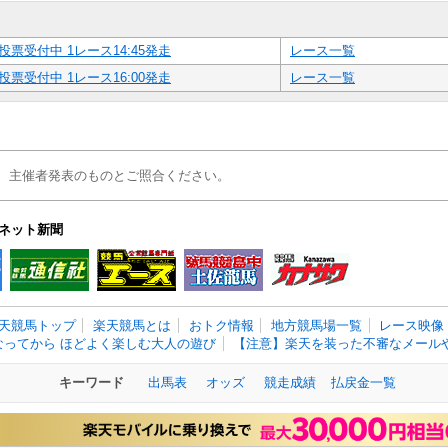
投票受付中 1レース14:45発走
レース一覧
投票受付中 1レース16:00発走
レース一覧
、主催者発表のものとご照合ください。
ネット新聞
天競馬トップ
楽天競馬とは
おトク情報
地方競馬場一覧
レース映像
なってから ほどよく楽しむ大人の遊び
【注意】楽天を装った不審なメールや
キーワード
出馬表
オッズ
競走成績
払戻金一覧