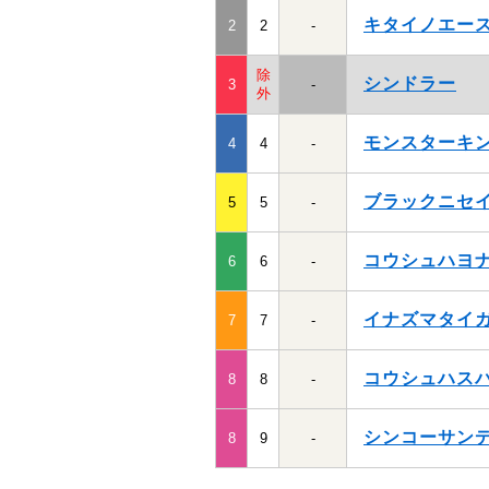
キタイノエー
2
2
-
除
シンドラー
3
-
外
モンスターキ
4
4
-
ブラックニセ
5
5
-
コウシュハヨ
6
6
-
イナズマタイ
7
7
-
コウシュハス
8
8
-
シンコーサン
8
9
-