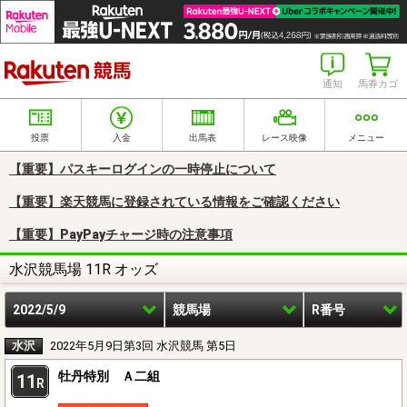
楽天競馬
通知
馬券カゴ
投票
入金
出馬表
レース映像
メニュー
【重要】パスキーログインの一時停止について
【重要】楽天競馬に登録されている情報をご確認ください
【重要】PayPayチャージ時の注意事項
水沢競馬場 11R オッズ
2022/5/9
競馬場
R番号
水沢
2022年5月9日第3回 水沢競馬 第5日
牡丹特別 Ａ二組
11
R