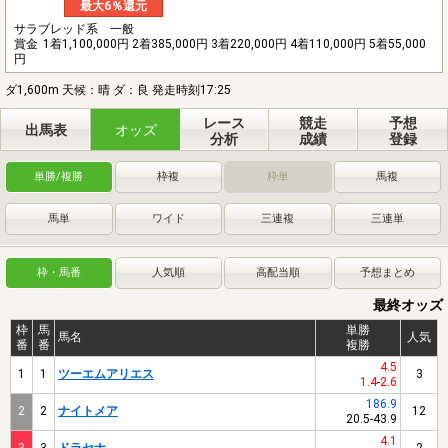
最大6％還元
サラブレッド系 一般
賞金
1着1,100,000円 2着385,000円 3着220,000円 4着110,000円 5着55,000
円
ダ1,600m 天候：晴 ダ：良 発走時刻17:25
レース
競走
予想
出馬表
オッズ
分析
成績
登録
単勝/複勝
枠複
枠単
馬複
馬単
ワイド
三連複
三連単
枠・馬番
人気順
高配当順
予想まとめ
最終オッズ
枠
馬
単勝
馬名
人気
番
番
複勝
4.5
1
1
ツーエムアリエス
3
1.4
-
2.6
186.9
2
2
ナイトメア
12
20.5
-
43.9
4.1
3
3
ドラセナ
2