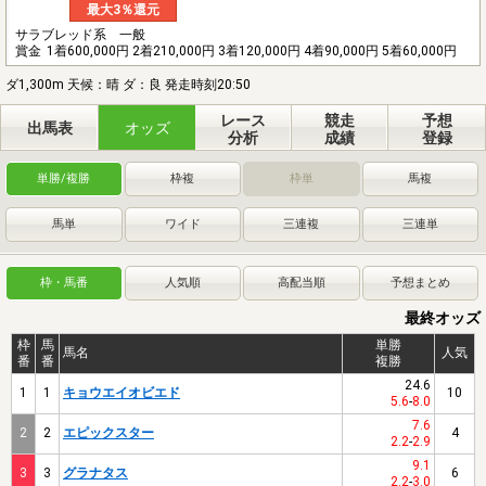
最大3％還元
サラブレッド系 一般
賞金
1着600,000円 2着210,000円 3着120,000円 4着90,000円 5着60,000円
ダ1,300m 天候：晴 ダ：良 発走時刻20:50
レース
競走
予想
出馬表
オッズ
分析
成績
登録
単勝/複勝
枠複
枠単
馬複
馬単
ワイド
三連複
三連単
枠・馬番
人気順
高配当順
予想まとめ
最終オッズ
枠
馬
単勝
馬名
人気
番
番
複勝
24.6
1
1
キョウエイオビエド
10
5.6
-
8.0
7.6
2
2
エピックスター
4
2.2
-
2.9
9.1
3
3
グラナタス
6
2.2
-
3.0