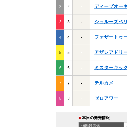
ディープオー
2
2
-
シュルーズベ
3
3
-
ファザートゥ
4
4
-
アザレアドリ
5
5
-
ミスターキッ
6
6
-
テルカメ
7
7
-
ゼロアワー
8
8
-
■
本日の発売情報
浦和
競馬場