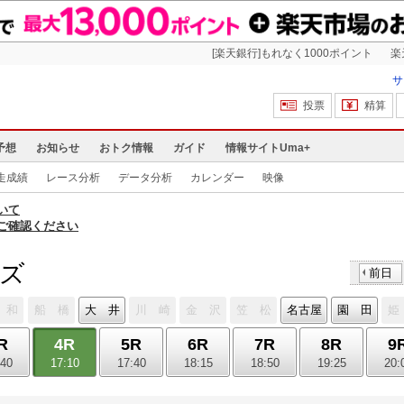
[楽天銀行]もれなく1000ポイント
楽
サ
投票
精算
予想
お知らせ
おトク情報
ガイド
情報サイトUma+
走成績
レース分析
データ分析
カレンダー
映像
いて
ご確認ください
ッズ
前日
 和
船 橋
大 井
川 崎
金 沢
笠 松
名古屋
園 田
姫
R
4R
5R
6R
7R
8R
9
:40
17:10
17:40
18:15
18:50
19:25
20: