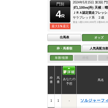
2024年5月15日
第3回
門
門別
ダ1,100m(外)
天候：
晴
4
ＪＲＡ認定競走フレッシ
R
サラブレッド系 ２歳
賞金
1着3,000,000円
2着840,0
最大
1％
還元
出馬表
オッズ
枠・馬番順
人気高配当
単勝/複勝
枠複
枠
馬
あなたの
馬名
番
番
予想
ソルジャーフ
1
1
-