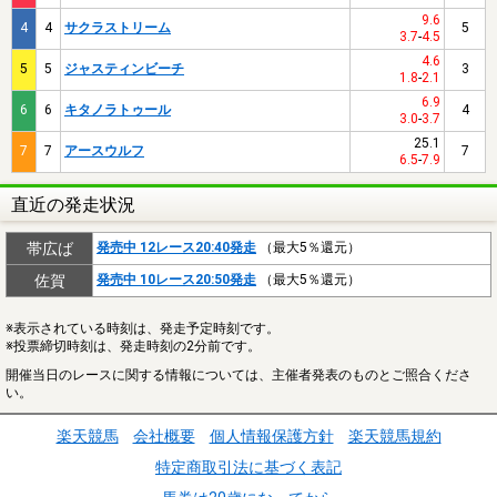
9.6
4
4
サクラストリーム
5
3.7
-
4.5
4.6
5
5
ジャスティンビーチ
3
1.8
-
2.1
6.9
6
6
キタノラトゥール
4
3.0
-
3.7
25.1
7
7
アースウルフ
7
6.5
-
7.9
直近の発走状況
帯広ば
発売中 12レース20:40発走
（最大5％還元）
佐賀
発売中 10レース20:50発走
（最大5％還元）
※表示されている時刻は、発走予定時刻です。
※投票締切時刻は、発走時刻の2分前です。
開催当日のレースに関する情報については、主催者発表のものとご照合くださ
い。
楽天競馬
会社概要
個人情報保護方針
楽天競馬規約
特定商取引法に基づく表記