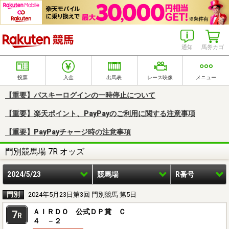
楽天競馬
通知
馬券カゴ
投票
入金
出馬表
レース映像
メニュー
【重要】パスキーログインの一時停止について
【重要】楽天ポイント、PayPayのご利用に関する注意事項
【重要】PayPayチャージ時の注意事項
門別競馬場 7R オッズ
2024/5/23
競馬場
R番号
門別
2024年5月23日第3回 門別競馬 第5日
ＡＩＲＤＯ 公式ＤＰ賞 Ｃ
7
R
４ －２