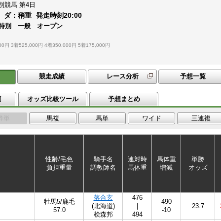
別競馬
第4日
ダ：
稍重
発走時刻
20:00
特別 一般 オープン
00円
3着525,000円
4着350,000円
5着175,000円
競走成績
レース分析
予想一覧
順
オッズ比較ツール
予想まとめ
枠単
馬複
馬単
ワイド
三連複
性齢/毛色
騎手名
連対時
馬体重
単勝
負担重量
調教師名
馬体重
増減
オッズ
落合玄
476
牡馬5/鹿毛
490
(北海道)
|
23.7
57.0
-10
桧森邦
494