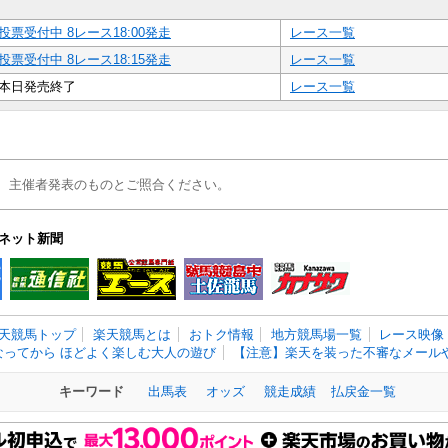
投票受付中 8レース18:00発走
レース一覧
投票受付中 8レース18:15発走
レース一覧
本日発売終了
レース一覧
、主催者発表のものとご照合ください。
ネット新聞
天競馬トップ
楽天競馬とは
おトク情報
地方競馬場一覧
レース映像
なってから ほどよく楽しむ大人の遊び
【注意】楽天を装った不審なメールや
キーワード
出馬表
オッズ
競走成績
払戻金一覧