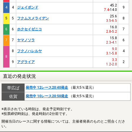
45.2
4
4
ジェイボンド
9
7.4
-
14.0
25.6
5
5
フクムスメライデン
8
3.5
-
6.5
16.0
6
6
ホクセイゼニコ
7
2.8
-
5.2
15.8
7
7
ヤマノソラ
6
2.3
-
4.1
9.0
8
フクノハレルヤ
4
3.1
-
5.8
8
3.3
9
アグライア
2
1.2
-
2.0
直近の発走状況
帯広ば
発売中 12レース20:40発走
（最大5％還元）
佐賀
発売中 10レース20:50発走
（最大5％還元）
※表示されている時刻は、発走予定時刻です。
※投票締切時刻は、発走時刻の2分前です。
開催当日のレースに関する情報については、主催者発表のものとご照合くださ
い。