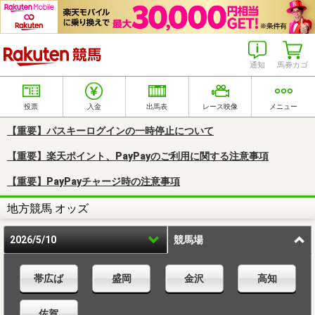
楽天競馬
通知
馬券カゴ
投票
入金
出馬表
レース映像
メニュー
【重要】パスキーログインの一時停止について
【重要】楽天ポイント、PayPayのご利用に関する注意事項
【重要】PayPayチャージ時の注意事項
地方競馬 オッズ
2026/5/10
競馬場
帯広ば
盛岡
金沢
高知
佐賀