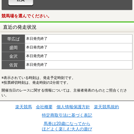
競馬場を選んでください。
直近の発走状況
帯広ば
本日発売終了
盛岡
本日発売終了
金沢
本日発売終了
佐賀
本日発売終了
※表示されている時刻は、発走予定時刻です。
※投票締切時刻は、発走時刻の2分前です。
開催当日のレースに関する情報については、主催者発表のものとご照合くださ
い。
楽天競馬
会社概要
個人情報保護方針
楽天競馬規約
特定商取引法に基づく表記
馬券は20歳になってから
ほどよく楽しむ大人の遊び