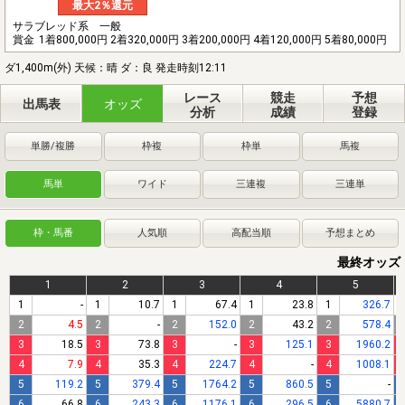
最大2％還元
サラブレッド系 一般
賞金
1着800,000円 2着320,000円 3着200,000円 4着120,000円 5着80,000円
ダ1,400m(外) 天候：晴 ダ：良 発走時刻12:11
レース
競走
予想
出馬表
オッズ
分析
成績
登録
単勝/複勝
枠複
枠単
馬複
馬単
ワイド
三連複
三連単
枠・馬番
人気順
高配当順
予想まとめ
最終オッズ
1
2
3
4
5
1
-
1
10.7
1
67.4
1
23.8
1
326.7
2
4.5
2
-
2
152.0
2
43.2
2
578.4
3
18.5
3
73.8
3
-
3
125.1
3
1960.2
4
7.9
4
35.3
4
224.7
4
-
4
1008.1
5
119.2
5
379.4
5
1764.2
5
860.5
5
-
6
66.8
6
243.3
6
1176.1
6
296.5
6
5880.7