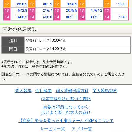
12
3920.5
12
801.9
12
7056.9
12
-
12
1260.1
1
13
542.8
13
216.4
13
2075.5
13
1764.2
13
-
1
14
1680.2
14
630.0
14
8821.1
14
8821.1
14
784.1
1
直近の発走状況
浦和
発売前 1レース13:30発走
園田
発売前 1レース14:20発走
※表示されている時刻は、発走予定時刻です。
※投票締切時刻は、発走時刻の2分前です。
開催当日のレースに関する情報については、主催者発表のものとご照合くださ
い。
楽天競馬
会社概要
個人情報保護方針
楽天競馬規約
特定商取引法に基づく表記
馬券は20歳になってから
ほどよく楽しむ大人の遊び
【注意】楽天を装った不審なメールやSMSについて
サービス一覧
アプリ一覧