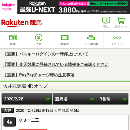
楽天競馬
通知
馬券カゴ
投票
入金
出馬表
レース映像
メニュー
【重要】パスキーログインの一時停止について
【重要】楽天競馬に登録されている情報をご確認ください
【重要】PayPayチャージ時の注意事項
大井競馬場 4R オッズ
2020/2/28
競馬場
R番号
大井
2020年2月28日第18回 大井競馬 第5日
Ｃ３一二三
4
R