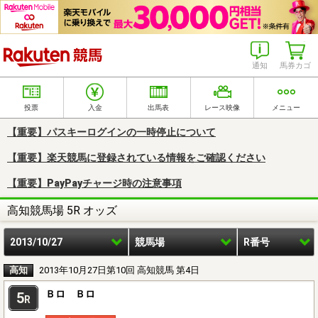
楽天競馬
通知
馬券カゴ
投票
入金
出馬表
レース映像
メニュー
【重要】パスキーログインの一時停止について
【重要】楽天競馬に登録されている情報をご確認ください
【重要】PayPayチャージ時の注意事項
高知競馬場 5R オッズ
2013/10/27
競馬場
R番号
高知
2013年10月27日第10回 高知競馬 第4日
Ｂロ Ｂロ
5
R