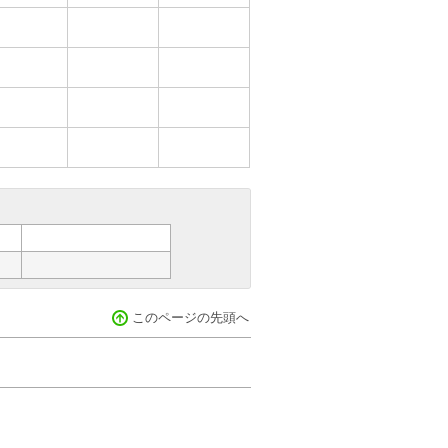
このページの先頭へ