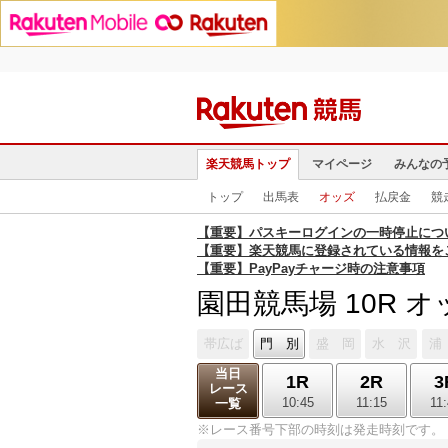
楽天競馬トップ
マイページ
みんなの
トップ
出馬表
オッズ
払戻金
競
【重要】パスキーログインの一時停止につ
【重要】楽天競馬に登録されている情報を
【重要】PayPayチャージ時の注意事項
園田競馬場 10R オ
帯広ば
門 別
盛 岡
水 沢
浦
当日
1R
2R
3
レース
10:45
11:15
11
一覧
※レース番号下部の時刻は発走時刻です。