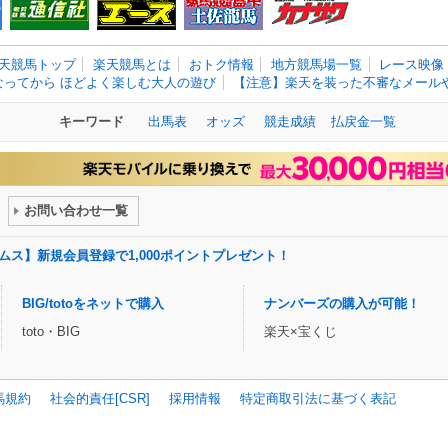
天競馬トップ
楽天競馬とは
おトク情報
地方競馬場一覧
レース映像
なってから ほどよく楽しむ大人の遊び
【注意】楽天を装った不審なメールや
キーワード
出馬表
オッズ
競走成績
払戻金一覧
お問い合わせ一覧
ドリームス】新規会員登録で1,000ポイントプレゼント！
BIG/totoをネットで購入
ナンバーズの購入が可能！
toto・BIG
楽天×宝くじ
馬規約
社会的責任[CSR]
採用情報
特定商取引法に基づく表記