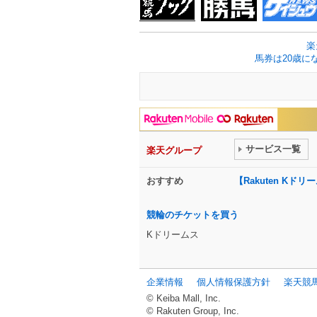
楽
馬券は20歳に
サービス一覧
楽天グループ
おすすめ
【Rakuten K
競輪のチケットを買う
Kドリームス
企業情報
個人情報保護方針
楽天競
© Keiba Mall, Inc.
© Rakuten Group, Inc.