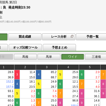
田競馬
第2日
：
良
発走時刻
15:30
別
上
00円
3着140,000円
4着100,000円
5着80,000円
競走成績
レース分析
予想一覧
順
オッズ比較ツール
予想まとめ
枠単
馬複
馬単
ワイド
三連複
1
2
3
4
5
28.6
11.4
85.2
25.6
2.0
3
4
5
6
7
-
-
-
-
-
36.9
15.0
88.7
29.0
2.7
152.2
18.1
24.9
12.1
3.2
4
5
6
7
8
-
-
-
-
-
157.6
23.5
28.7
15.5
4.0
93.1
2.3
7.4
24.1
31.6
5
6
7
8
9
-
-
-
-
-
95.3
3.2
9.5
27.4
36.1
60.0
1.3
25.0
96.8
14.8
6
7
8
9
-
-
-
-
-
67.6
1.5
28.8
100.0
17.2