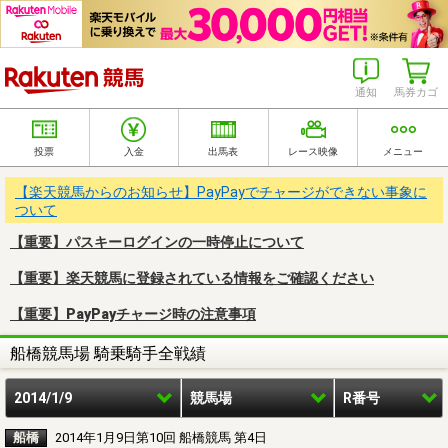
楽天競馬
通知
馬券カゴ
投票
入金
出馬表
レース映像
メニュー
【楽天競馬からのお知らせ】PayPayでチャージができない事象に
ついて
【重要】パスキーログインの一時停止について
【重要】楽天競馬に登録されている情報をご確認ください
【重要】PayPayチャージ時の注意事項
船橋競馬場 騎乗騎手全戦績
2014/1/9
競馬場
R番号
船橋
2014年1月9日第10回 船橋競馬 第4日