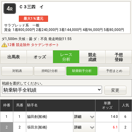
Ｃ３三四 イ
4
R
最大1％還元
サラブレッド系 一般
賞金
1着800,000円 2着240,000円 3着144,000円 4着96,000円 5着80,000円
ダ1,500m 天候：曇 ダ：不良 発走時刻11:55
12番 競走除外 タケデンサポート
レース
競走
予想
出馬表
オッズ
分析
成績
登録
対戦表
持時計分析
騎乗騎手分析
予想まとめ
戦績を選択してください。
変更
単勝
枠番
馬番
騎手名
人気
オッズ
1
1
脇田創(船橋)
詳細
14.0
6
2
2
張田京(船橋)
詳細
6.1
2