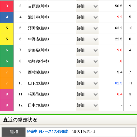
3
3
吉原寛(川崎)
詳細
50.5
9
4
4
瀧川寿(川崎)
詳細
9.2
5
5
5
澤田龍(船橋)
詳細
63.2
10
5
6
中野省(船橋)
詳細
22.5
8
6
7
伊藤裕(川崎)
詳細
9.0
4
6
8
楢崎功(小林)
詳細
1.8
1
7
9
西村栄(船橋)
詳細
15.4
7
7
10
山下之(船橋)
詳細
102.5
11
8
11
張田昂(船橋)
詳細
6.4
3
8
12
田中力(船橋)
詳細
-
-
直近の発走状況
浦和
発売中 9レース17:45発走
（最大1％還元）