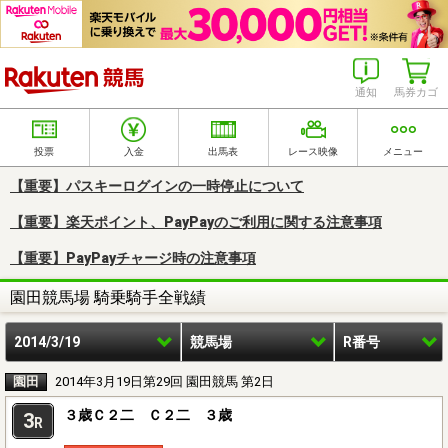
楽天競馬
通知
馬券カゴ
投票
入金
出馬表
レース映像
メニュー
【重要】パスキーログインの一時停止について
【重要】楽天ポイント、PayPayのご利用に関する注意事項
【重要】PayPayチャージ時の注意事項
園田競馬場 騎乗騎手全戦績
2014/3/19
競馬場
R番号
園田
2014年3月19日第29回 園田競馬 第2日
３歳Ｃ２二 Ｃ２二 ３歳
3
R