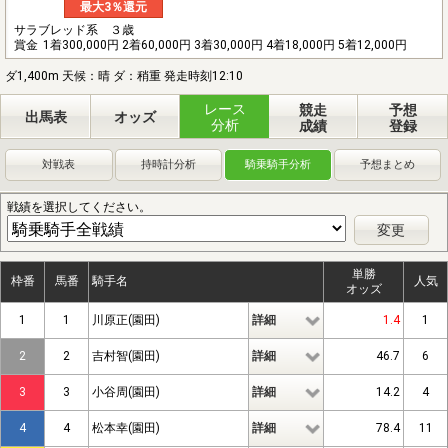
最大3％還元
サラブレッド系 ３歳
賞金
1着300,000円 2着60,000円 3着30,000円 4着18,000円 5着12,000円
ダ1,400m 天候：晴 ダ：稍重 発走時刻12:10
レース
競走
予想
出馬表
オッズ
分析
成績
登録
対戦表
持時計分析
騎乗騎手分析
予想まとめ
戦績を選択してください。
変更
単勝
枠番
馬番
騎手名
人気
オッズ
1
1
川原正(園田)
詳細
1.4
1
2
2
吉村智(園田)
詳細
46.7
6
3
3
小谷周(園田)
詳細
14.2
4
4
4
松本幸(園田)
詳細
78.4
11