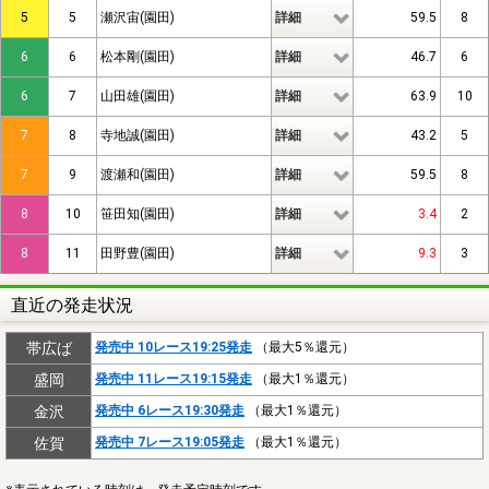
5
5
瀬沢宙(園田)
詳細
59.5
8
6
6
松本剛(園田)
詳細
46.7
6
6
7
山田雄(園田)
詳細
63.9
10
7
8
寺地誠(園田)
詳細
43.2
5
7
9
渡瀬和(園田)
詳細
59.5
8
8
10
笹田知(園田)
詳細
3.4
2
8
11
田野豊(園田)
詳細
9.3
3
直近の発走状況
帯広ば
発売中 10レース19:25発走
（最大5％還元）
盛岡
発売中 11レース19:15発走
（最大1％還元）
金沢
発売中 6レース19:30発走
（最大1％還元）
佐賀
発売中 7レース19:05発走
（最大1％還元）