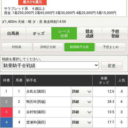
最大3％還元
サラブレッド系 ４歳以上
賞金
1着250,000円 2着60,000円 3着30,000円 4着20,000円 5着15,000円
ダ1,400m 天候：晴 ダ：良 発走時刻14:50
レース
競走
予想
出馬表
オッズ
分析
成績
登録
対戦表
持時計分析
騎乗騎手分析
予想まとめ
戦績を選択してください。
変更
単勝
枠番
馬番
騎手名
人気
オッズ
1
1
永島太(園田)
詳細
12.6
4
2
2
鴨宮祥(西脇)
詳細
28.3
6
3
3
吉村智(園田)
詳細
10.5
3
4
4
渡瀬和(園田)
詳細
17.7
5