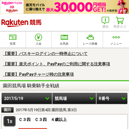
楽天競馬
通知
馬券カゴ
投票
入金
出馬表
レース映像
メニュー
【重要】パスキーログインの一時停止について
【重要】楽天ポイント、PayPayのご利用に関する注意事項
【重要】PayPayチャージ時の注意事項
園田競馬場 騎乗騎手全戦績
2017/5/19
競馬場
R番号
園田
2017年5月19日第4回 園田競馬 第3日
Ｃ３四 Ｃ３四 ４歳以上
1
R