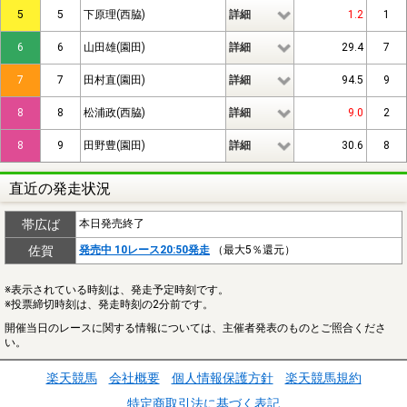
5
5
下原理(西脇)
詳細
1.2
1
6
6
山田雄(園田)
詳細
29.4
7
7
7
田村直(園田)
詳細
94.5
9
8
8
松浦政(西脇)
詳細
9.0
2
8
9
田野豊(園田)
詳細
30.6
8
直近の発走状況
帯広ば
本日発売終了
佐賀
発売中 10レース20:50発走
（最大5％還元）
※表示されている時刻は、発走予定時刻です。
※投票締切時刻は、発走時刻の2分前です。
開催当日のレースに関する情報については、主催者発表のものとご照合くださ
い。
楽天競馬
会社概要
個人情報保護方針
楽天競馬規約
特定商取引法に基づく表記