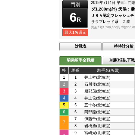
2018年7月4日
第6回
門
門別
ダ1,200m(外)
天候：
曇
6
ＪＲＡ認定フレッシュチ
R
サラブレッド系 ２歳
賞金
1着1,500,000円
2着300,0
最大
1％
還元
対戦表
持時計分析
騎乗騎手全戦績
単勝3倍以下戦
枠
馬番
騎手名(所属)
1
1
井上幹(北海道)
2
2
石川倭(北海道)
3
3
服部茂(北海道)
4
4
井上俊(北海道)
5
5
五十冬(北海道)
6
6
阿部龍(北海道)
7
伊藤千(北海道)
7
8
岩橋勇(北海道)
9
宮崎光(北海道)