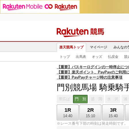
楽天競馬トップ
マイページ
みんなの
トップ
出馬表
オッズ
払戻金
競
【重要】パスキーログインの一時停止につ
【重要】楽天ポイント、PayPayのご利用
【重要】PayPayチャージ時の注意事項
門別競馬場 騎乗騎
帯広ば
門 別
盛 岡
水 沢
浦
1R
2R
3R
14:40
15:10
15:40
※レース番号下部の時刻は発走時刻です。