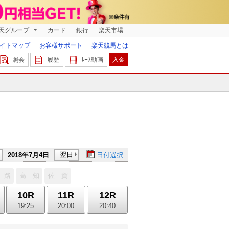
天グループ
カード
銀行
楽天市場
イトマップ
お客様サポート
楽天競馬とは
照会
履歴
ﾚｰｽ動画
入金
翌日
2018年7月4日
日付選択
 路
高 知
佐 賀
10R
11R
12R
19:25
20:00
20:40