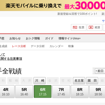
新規登録＆回答で100ポイント!
楽
サ
投票
精算
予想
お知らせ
おトク情報
ガイド
情報サイトUma+
走成績
レース分析
データ分析
カレンダー
映像
いて
に関する注意事項
手全戦績
前日
 和
船 橋
大 井
川 崎
金 沢
笠 松
名古屋
園 田
姫
4R
5R
6R
7R
8R
9R
16:10
16:40
17:15
17:45
18:15
18:50