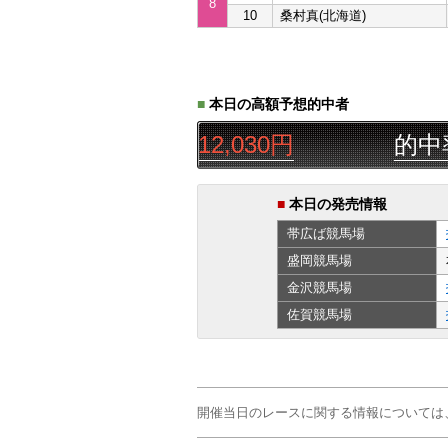
8
10
桑村真(北海道)
■
本日の高額予想的中者
R
◯△◎
三連単
12,030円
的中率
■
本日の発売情報
帯広ば
競馬場
盛岡
競馬場
金沢
競馬場
佐賀
競馬場
開催当日のレースに関する情報については