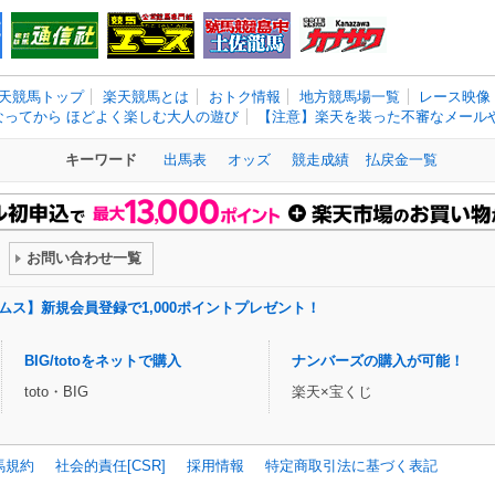
天競馬トップ
楽天競馬とは
おトク情報
地方競馬場一覧
レース映像
なってから ほどよく楽しむ大人の遊び
【注意】楽天を装った不審なメールや
キーワード
出馬表
オッズ
競走成績
払戻金一覧
お問い合わせ一覧
ドリームス】新規会員登録で1,000ポイントプレゼント！
BIG/totoをネットで購入
ナンバーズの購入が可能！
toto・BIG
楽天×宝くじ
馬規約
社会的責任[CSR]
採用情報
特定商取引法に基づく表記