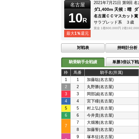
2021年7月21日
第9回
名
名古屋
ダ1,400m
天候：
晴
ダ
10
名古屋ＣＣマスカット賞
R
サラブレッド系 ３歳
賞金
1着600,000円
2着192,00
最大
1％
還元
対戦表
持時計分析
騎乗騎手全戦績
単勝3倍以下戦
枠
馬番
騎手名(所属)
1
1
加藤聡(名古屋)
2
2
丸野勝(名古屋)
3
3
岡部誠(名古屋)
4
4
宮下瞳(名古屋)
5
5
村上弘(名古屋)
6
6
今井貴(名古屋)
7
大畑雅(名古屋)
7
8
加藤誓(名古屋)
9
塚本征(名古屋)