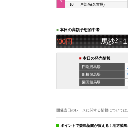
8
10
戸部尚(名古屋)
■
本日の高額予想的中者
△◎
三連単
13,700円
馬沙斗１９
■
本日の発売情報
門別
競馬場
船橋
競馬場
園田
競馬場
開催当日のレースに関する情報については
ポイントで競馬新聞が買える！地方競馬