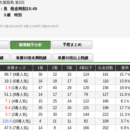
古屋競馬
第2日
：
良
発走時刻
15:45
 ３歳 特別
0円
3着108,000円
4着72,000円
5着48,000円
予想まとめ
騎乗騎手分析
績
単勝10倍未満戦績
単勝10倍以上戦績
単勝オッズ
1着
2着
3着
4着以下
出走回数
勝率
98.7 (9番人気)
30
22
15
124
191
15.7
19.1 (6番人気)
16
18
17
65
116
13.8
1.9
(1番人気)
47
40
29
120
236
19.9
51.1 (8番人気)
14
17
17
79
127
11.0
7.1
(4番人気)
15
25
24
122
186
8.1％
6.4
(3番人気)
35
22
26
115
198
17.7
3.7
(2番人気)
25
30
23
144
222
11.3
229.9
(10番人気)
4
11
11
82
108
3.7％
47.5 (7番人気)
14
8
14
166
202
6.9％