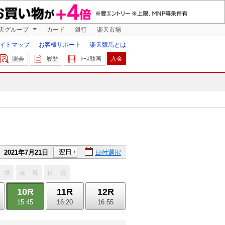
天グループ
カード
銀行
楽天市場
イトマップ
お客様サポート
楽天競馬とは
照会
履歴
ﾚｰｽ動画
入金
翌日
2021年7月21日
日付選択
 路
高 知
佐 賀
10R
11R
12R
15:45
16:20
16:55