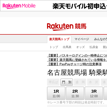
楽天競馬トップ
マイページ
みんなの
トップ
出馬表
オッズ
払戻金
競
【重要】パスキーログインの一時停止につ
【重要】楽天競馬に登録されている情報を
【重要】PayPayチャージ時の注意事項
名古屋競馬場 騎乗
帯広ば
門 別
盛 岡
水 沢
浦
1R
2R
3R
11:00
11:30
12:00
※レース番号下部の時刻は発走時刻です。