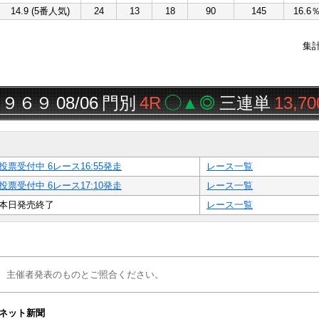
14.9 (5番人気)
24
13
18
90
145
16.6
集
６９
08/06
門別
4R
◯▲◎
三連単
13,700円
投票受付中 6レース16:55発走
レース一覧
投票受付中 6レース17:10発走
レース一覧
本日発売終了
レース一覧
、主催者発表のものとご照合ください。
ネット新聞