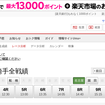
[楽天銀行]もれなく1000ポイント
楽
サ
投票
精算
予想
お知らせ
おトク情報
ガイド
情報サイトUma+
走成績
レース分析
データ分析
カレンダー
映像
いて
ご確認ください
騎手全戦績
前日
 和
船 橋
大 井
川 崎
金 沢
笠 松
名古屋
園 田
姫
4R
5R
6R
7R
8R
9R
12:30
13:00
13:35
14:05
14:40
15:15