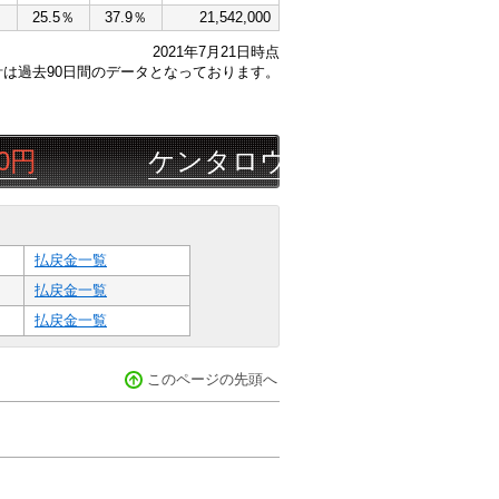
％
25.5％
37.9％
21,542,000
2021年7月21日時点
計は過去90日間のデータとなっております。
ケンタロウ４１８６
08/06
門別
払戻金一覧
払戻金一覧
払戻金一覧
このページの先頭へ