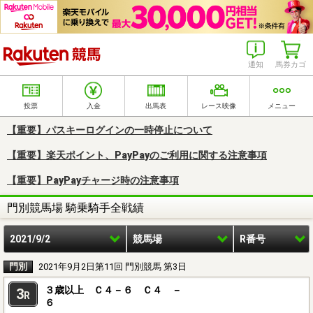
楽天競馬
通知
馬券カゴ
投票
入金
出馬表
レース映像
メニュー
【重要】パスキーログインの一時停止について
【重要】楽天ポイント、PayPayのご利用に関する注意事項
【重要】PayPayチャージ時の注意事項
門別競馬場 騎乗騎手全戦績
2021/9/2
競馬場
R番号
門別
2021年9月2日第11回 門別競馬 第3日
３歳以上 Ｃ４－６ Ｃ４ －
3
R
６