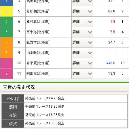
4
4
馬渕繁(北海道)
詳細
34.1
7
5
5
若杉朝(北海道)
詳細
83.8
9
6
6
桑村真(北海道)
詳細
1.8
1
6
7
五十冬(北海道)
詳細
7.5
4
7
8
阪野学(北海道)
詳細
24.7
6
7
9
山本咲(北海道)
詳細
-
-
8
10
宮平鷹(北海道)
詳細
445.0
10
8
11
阿部龍(北海道)
詳細
13.3
5
直近の発走状況
帯広ば
発売前 1レース14:25発走
盛岡
発売前 1レース13:30発走
金沢
発売前 1レース16:35発走
佐賀
発売前 1レース15:55発走