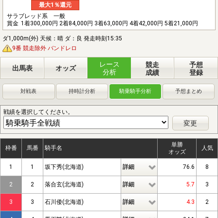
最大1％還元
サラブレッド系 一般
賞金
1着300,000円 2着84,000円 3着63,000円 4着42,000円 5着21,000円
ダ1,000m(外) 天候：晴 ダ：良 発走時刻15:35
9番 競走除外 バンドレロ
レース
競走
予想
出馬表
オッズ
分析
成績
登録
対戦表
持時計分析
騎乗騎手分析
予想まとめ
戦績を選択してください。
変更
単勝
枠番
馬番
騎手名
人気
オッズ
1
1
坂下秀(北海道)
詳細
76.6
8
2
2
落合玄(北海道)
詳細
5.7
3
3
3
石川倭(北海道)
詳細
4.3
2