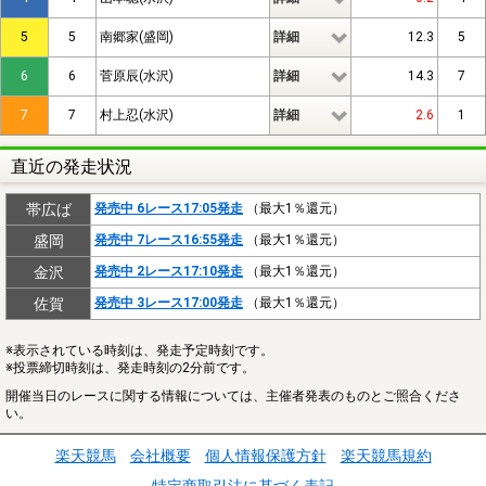
5
5
南郷家(盛岡)
詳細
12.3
5
6
6
菅原辰(水沢)
詳細
14.3
7
7
7
村上忍(水沢)
詳細
2.6
1
直近の発走状況
帯広ば
発売中 6レース17:05発走
（最大1％還元）
盛岡
発売中 7レース16:55発走
（最大1％還元）
金沢
発売中 2レース17:10発走
（最大1％還元）
佐賀
発売中 3レース17:00発走
（最大1％還元）
※表示されている時刻は、発走予定時刻です。
※投票締切時刻は、発走時刻の2分前です。
開催当日のレースに関する情報については、主催者発表のものとご照合くださ
い。
楽天競馬
会社概要
個人情報保護方針
楽天競馬規約
特定商取引法に基づく表記